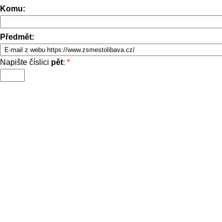
Komu:
Předmět:
Napište číslici
pět
:
*