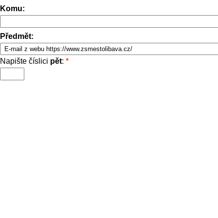
Komu:
Předmět:
Napište číslici
pět
:
*