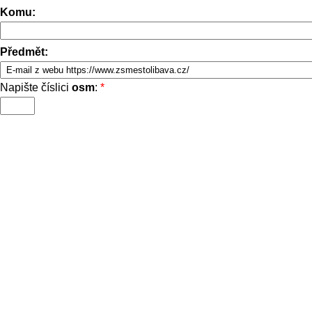
Komu:
Předmět:
Napište číslici
osm
:
*