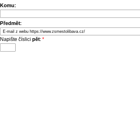
Komu:
Předmět:
Napište číslici
pět
:
*