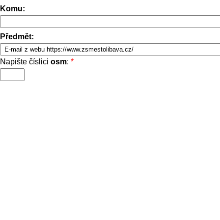
Komu:
Předmět:
Napište číslici
osm
:
*