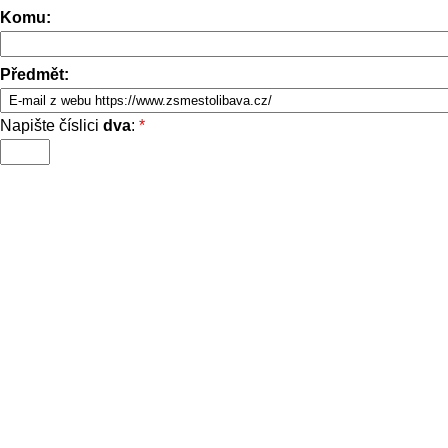
Komu:
Předmět:
Napište číslici
dva
:
*