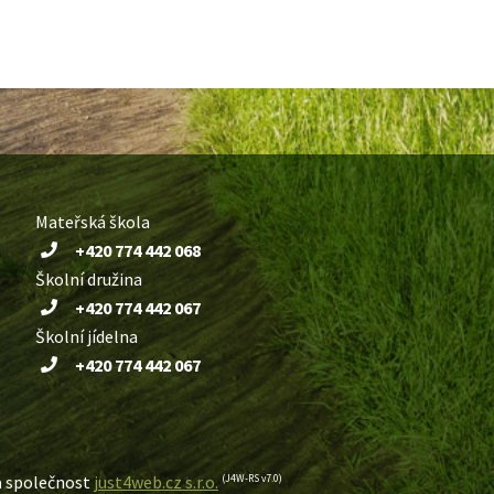
Mateřská škola
+420 774 442 068
Školní družina
+420 774 442 067
Školní jídelna
+420 774 442 067
a společnost
just4web.cz s.r.o.
(J4W-RS v7.0)