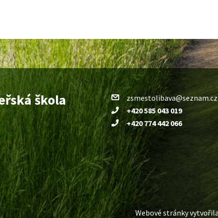
eřská škola
zsmestolibava@seznam.cz
+420 585 043 019
+420 774 442 066
Webové stránky vytvořil