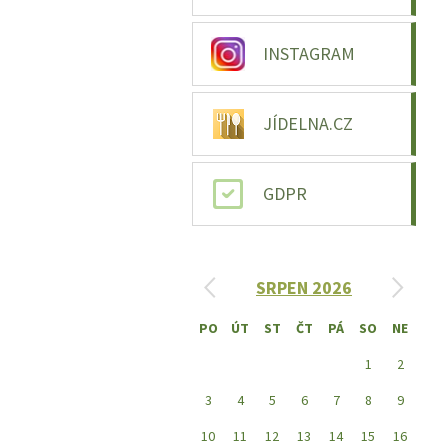
INSTAGRAM
JÍDELNA.CZ
GDPR
‹
›
SRPEN 2026
PO
ÚT
ST
ČT
PÁ
SO
NE
1
2
3
4
5
6
7
8
9
10
11
12
13
14
15
16