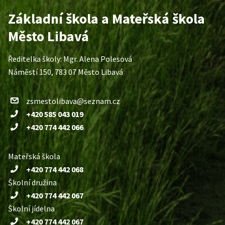
Základní škola a Mateřská škola
Město Libavá
Ředitelka školy: Mgr. Alena Polesová
Náměstí 150, 783 07 Město Libavá
zsmestolibava@seznam.cz
+420 585 043 019
+420 774 442 066
Mateřská škola
+420 774 442 068
Školní družina
+420 774 442 067
Školní jídelna
+420 774 442 067