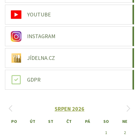
YOUTUBE
INSTAGRAM
JÍDELNA.CZ
GDPR
‹
›
SRPEN 2026
PO
ÚT
ST
ČT
PÁ
SO
NE
1
2