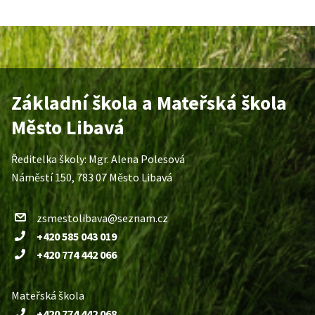
Základní škola a Mateřská škola
Město Libavá
Ředitelka školy: Mgr. Alena Polesová
Náměstí 150, 783 07 Město Libavá
zsmestolibava@seznam.cz
+420 585 043 019
+420 774 442 066
Mateřská škola
+420 774 442 068