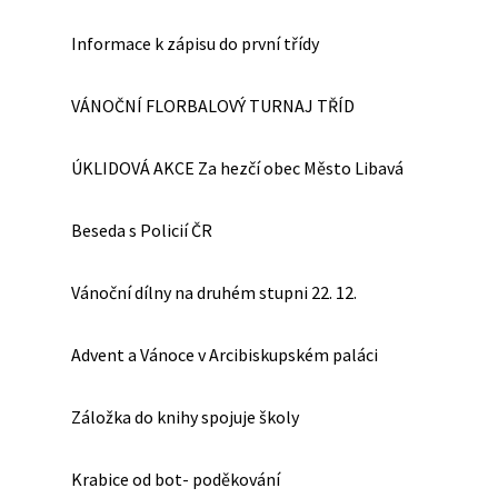
Informace k zápisu do první třídy
VÁNOČNÍ FLORBALOVÝ TURNAJ TŘÍD
ÚKLIDOVÁ AKCE Za hezčí obec Město Libavá
Beseda s Policií ČR
Vánoční dílny na druhém stupni 22. 12.
Advent a Vánoce v Arcibiskupském paláci
Záložka do knihy spojuje školy
Krabice od bot- poděkování