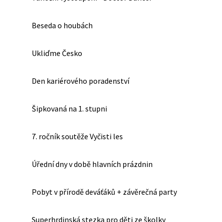
Beseda o houbách
Ukliďme Česko
Den kariérového poradenství
Šipkovaná na 1. stupni
7. ročník soutěže Vyčisti les
Úřední dny v době hlavních prázdnin
Pobyt v přírodě deváťáků + závěrečná party
Superhrdinská stezka pro děti ze školky