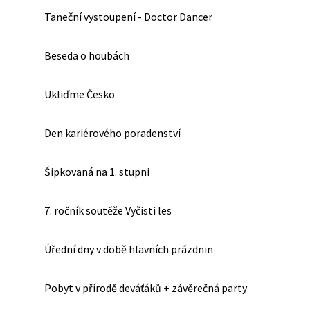
Taneční vystoupení - Doctor Dancer
Beseda o houbách
Ukliďme Česko
Den kariérového poradenství
Šipkovaná na 1. stupni
7. ročník soutěže Vyčisti les
Úřední dny v době hlavních prázdnin
Pobyt v přírodě deváťáků + závěrečná party