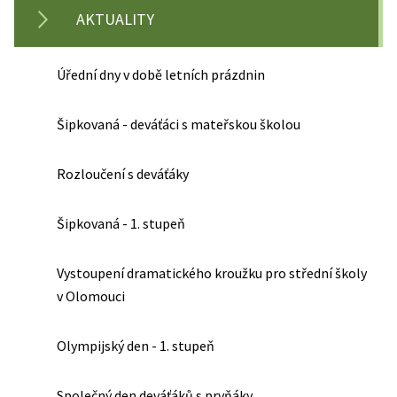
AKTUALITY
Úřední dny v době letních prázdnin
Šipkovaná - deváťáci s mateřskou školou
Rozloučení s deváťáky
Šipkovaná - 1. stupeň
Vystoupení dramatického kroužku pro střední školy
v Olomouci
Olympijský den - 1. stupeň
Společný den deváťáků s prvňáky