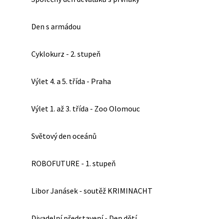
Den s armádou
Cyklokurz - 2. stupeň
Výlet 4. a 5. třída - Praha
Výlet 1. až 3. třída - Zoo Olomouc
Světový den oceánů
ROBOFUTURE - 1. stupeň
Libor Janásek - soutěž KRIMINACHT
Divadelní představení - Den dětí