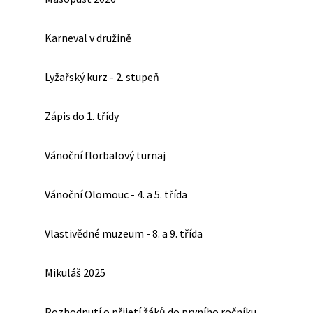
Karneval v družině
Lyžařský kurz - 2. stupeň
Zápis do 1. třídy
Vánoční florbalový turnaj
Vánoční Olomouc - 4. a 5. třída
Vlastivědné muzeum - 8. a 9. třída
Mikuláš 2025
Rozhodnutí o přijetí žáků do prvního ročníku