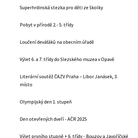
Superhrdinská stezka pro děti ze školky
Pobyt v přírodě 2.- 5. třídy
Loučení deváťáků na obecním úřadě
Výlet 6. a 7. třídy do Slezského muzea v Opavě
Literární soutěž ČAZV Praha – Libor Janásek, 3.
místo
Olympijský den 1. stupeň
Den otevřených dveří - AČR 2025
Výlet prvního stupně + 6. třídy - Bouzov a Javoříčské