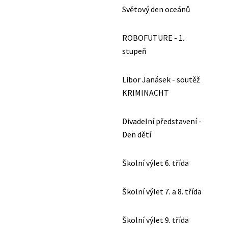
Světový den oceánů
ROBOFUTURE - 1.
stupeň
Libor Janásek - soutěž
KRIMINACHT
Divadelní představení -
Den dětí
Školní výlet 6. třída
Školní výlet 7. a 8. třída
Školní výlet 9. třída