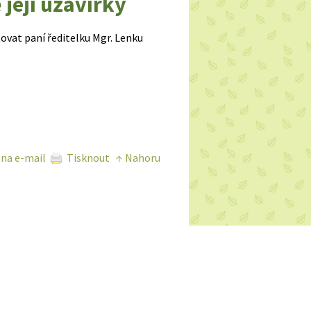
 její uzavírky
ovat paní ředitelku Mgr. Lenku
2 06674 442 066442 066
 na e-mail
Tisknout
↑ Nahoru