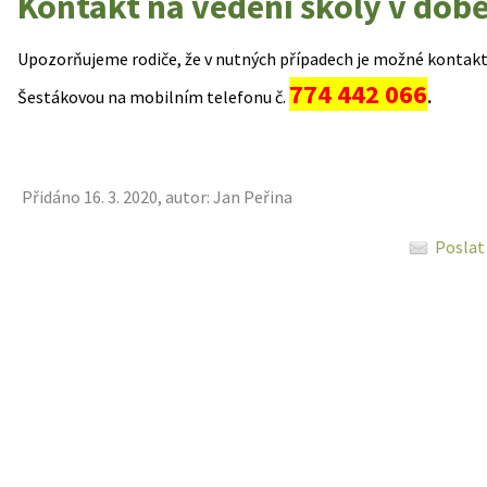
Kontakt na vedení školy v době
Upozorňujeme rodiče, že v nutných případech je možné kontakt
774 442 066
Šestákovou na mobilním telefonu č.
.
7774 44
Přidáno 16. 3. 2020, autor: Jan Peřina
Poslat