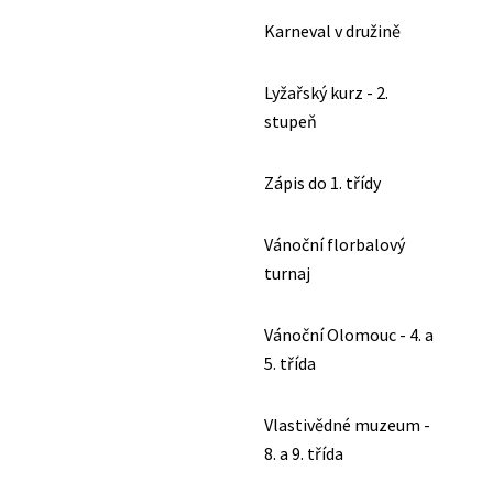
Karneval v družině
Lyžařský kurz - 2.
stupeň
Zápis do 1. třídy
Vánoční florbalový
turnaj
Vánoční Olomouc - 4. a
5. třída
Vlastivědné muzeum -
8. a 9. třída