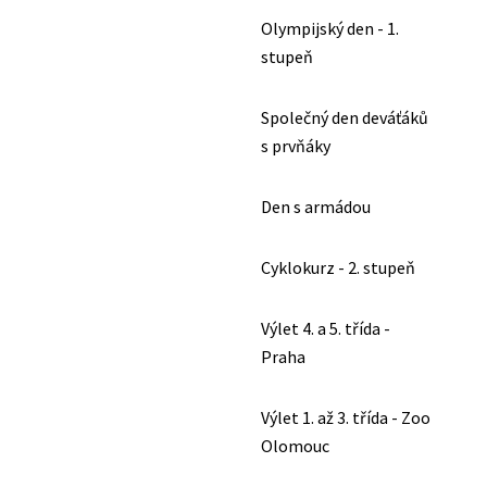
Olympijský den - 1.
stupeň
Společný den deváťáků
s prvňáky
Den s armádou
Cyklokurz - 2. stupeň
Výlet 4. a 5. třída -
Praha
Výlet 1. až 3. třída - Zoo
Olomouc