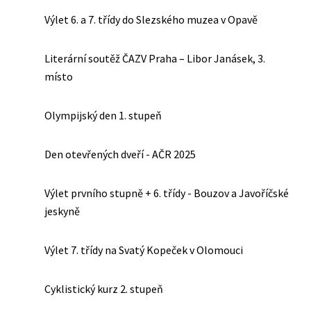
Výlet 6. a 7. třídy do Slezského muzea v Opavě
Literární soutěž ČAZV Praha – Libor Janásek, 3.
místo
Olympijský den 1. stupeň
Den otevřených dveří - AČR 2025
Výlet prvního stupně + 6. třídy - Bouzov a Javoříčské
jeskyně
Výlet 7. třídy na Svatý Kopeček v Olomouci
Cyklistický kurz 2. stupeň