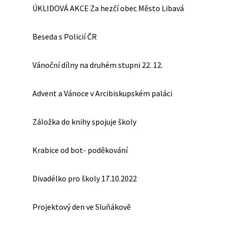
ÚKLIDOVÁ AKCE Za hezčí obec Město Libavá
Beseda s Policií ČR
Vánoční dílny na druhém stupni 22. 12.
Advent a Vánoce v Arcibiskupském paláci
Záložka do knihy spojuje školy
Krabice od bot- poděkování
Divadélko pro školy 17.10.2022
Projektový den ve Sluňákově