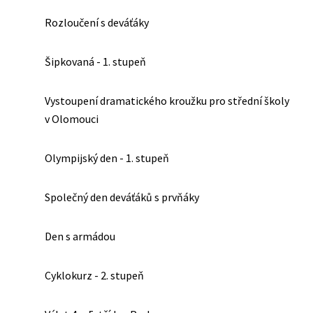
Rozloučení s deváťáky
Šipkovaná - 1. stupeň
Vystoupení dramatického kroužku pro střední školy
v Olomouci
Olympijský den - 1. stupeň
Společný den deváťáků s prvňáky
Den s armádou
Cyklokurz - 2. stupeň