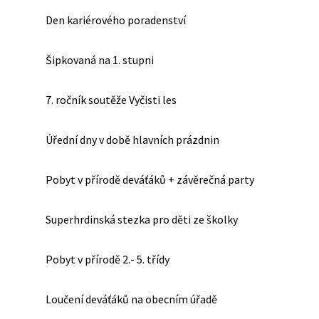
Den kariérového poradenství
Šipkovaná na 1. stupni
7. ročník soutěže Vyčisti les
Úřední dny v době hlavních prázdnin
Pobyt v přírodě deváťáků + závěrečná party
Superhrdinská stezka pro děti ze školky
Pobyt v přírodě 2.- 5. třídy
Loučení deváťáků na obecním úřadě