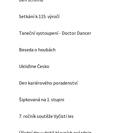
Setkání k 115. výročí
Taneční vystoupení - Doctor Dancer
Beseda o houbách
Ukliďme Česko
Den kariérového poradenství
Šipkovaná na 1. stupni
7. ročník soutěže Vyčisti les
Úřední dny v době hlavních prázdnin