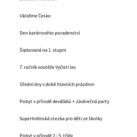
Ukliďme Česko
Den kariérového poradenství
Šipkovaná na 1. stupni
7. ročník soutěže Vyčisti les
Úřední dny v době hlavních prázdnin
Pobyt v přírodě deváťáků + závěrečná party
Superhrdinská stezka pro děti ze školky
Pobyt v přírodě 2.- 5. třídy