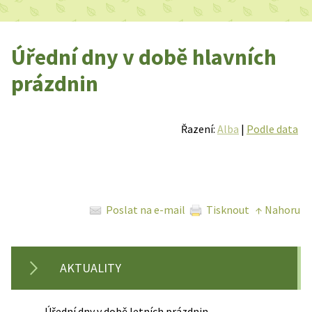
Úřední dny v době hlavních
prázdnin
Řazení:
Alba
|
Podle data
Poslat na e-mail
Tisknout
↑ Nahoru
AKTUALITY
Úřední dny v době letních prázdnin