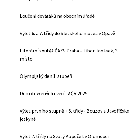
Loučení deváťáků na obecním úřadě
Výlet 6. a 7. třídy do Slezského muzea v Opavě
Literární soutěž ČAZV Praha – Libor Janásek, 3.
místo
Olympijský den 1. stupeň
Den otevřených dveří - AČR 2025
Výlet prvního stupně + 6. třídy - Bouzov a Javoříčské
jeskyně
Výlet 7. třídy na Svatý Kopeček v Olomouci