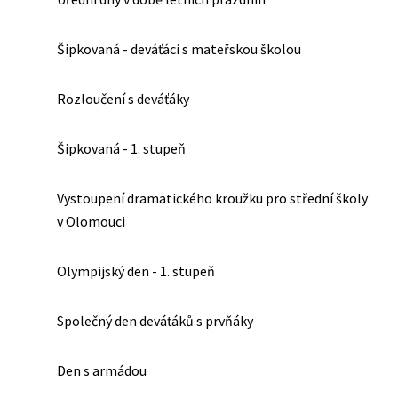
Šipkovaná - deváťáci s mateřskou školou
Rozloučení s deváťáky
Šipkovaná - 1. stupeň
Vystoupení dramatického kroužku pro střední školy
v Olomouci
Olympijský den - 1. stupeň
Společný den deváťáků s prvňáky
Den s armádou