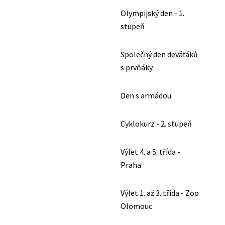
Olympijský den - 1.
stupeň
Společný den deváťáků
s prvňáky
Den s armádou
Cyklokurz - 2. stupeň
Výlet 4. a 5. třída -
Praha
Výlet 1. až 3. třída - Zoo
Olomouc