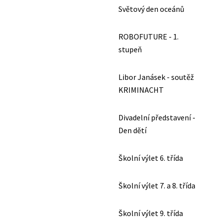
Světový den oceánů
ROBOFUTURE - 1.
stupeň
Libor Janásek - soutěž
KRIMINACHT
Divadelní představení -
Den dětí
Školní výlet 6. třída
Školní výlet 7. a 8. třída
Školní výlet 9. třída