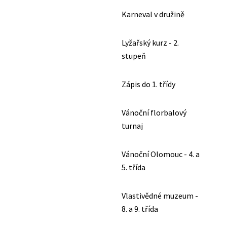
Karneval v družině
Lyžařský kurz - 2.
stupeň
Zápis do 1. třídy
Vánoční florbalový
turnaj
Vánoční Olomouc - 4. a
5. třída
Vlastivědné muzeum -
8. a 9. třída