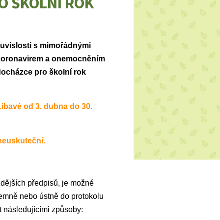
O ŠKOLNÍ ROK
ouvislosti s mimořádnými
s koronavirem a onemocněním
docházce pro školní rok
Libavé od 3. dubna do 30.
neuskuteční.
zdějších předpisů, je možné
písemně nebo ústně do protokolu
t následujícími způsoby: