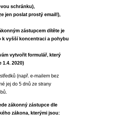
ovou schránku),
jen poslat prostý email!),
ákonným zástupcem dítěte je
o k vyšší koncentraci a pohybu
m vytvořit formulář, který
 1.4. 2020)
středků (např. e-mailem bez
é jej do 5 dnů ze strany
obů.
vede zákonný zástupce dle
ského zákona, kterými jsou: