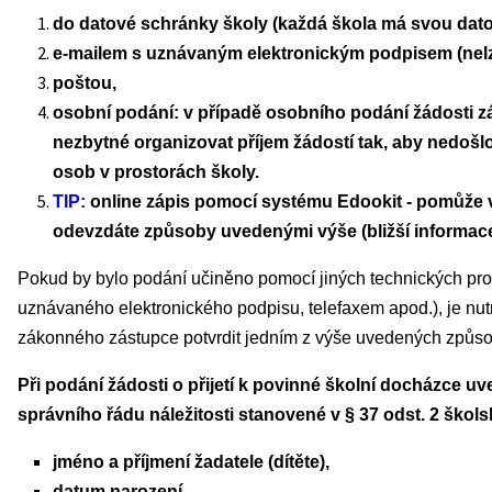
do datové schránky školy (každá škola má svou dat
e-mailem s uznávaným elektronickým podpisem (nelze 
poštou,
osobní podání: v případě osobního podání žádosti z
nezbytné organizovat příjem žádostí tak, aby nedošl
osob v prostorách školy.
TIP:
online zápis pomocí systému Edookit - pomůže vá
odevzdáte způsoby uvedenými výše (bližší informace
Pokud by bylo podání učiněno pomocí jiných technických pro
uznávaného elektronického podpisu, telefaxem apod.), je nutn
zákonného zástupce potvrdit jedním z výše uvedených způs
Při podání žádosti o přijetí k povinné školní docházce u
správního řádu náležitosti stanovené v § 37 odst. 2 škol
jméno a příjmení žadatele (dítěte),
datum narození,