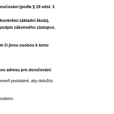
ručování (podle § 19 odst. 3
konkrétní základní škola),
ě podpis zákonného zástupce,
m či jinou osobou k tomu
nou adresu pro doručování.
ároveň podstatné, aby doložila
působem.