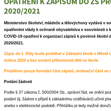
OPATŘENÍ K ZÁPISŮM DO ZŠ PR
2020/2021
Ministerstvo školství, mládeže a tělovýchovy vydává v s
opatřeními vlády k ochraně obyvatelstva v souvislosti 
COVID-19 opatření k organizaci zápisů k povinné školní 
2020/2021.
Zápis do 1. třídy bude probíhat v Základní škole v Městě 
dubna 2020 a bez osobní přítomnosti dětí ve škole.
Proběhne pouze formální část zápisů, motivační část se 
Podání žádosti
Podle § 37 zákona č. 500/2004 Sb., správní řád, ve znění po
podání (tj. žádost o přijetí k základnímu vzdělávání) učinit 
anebo v elektronické podobě. Přihlášku je tedy možné doruči