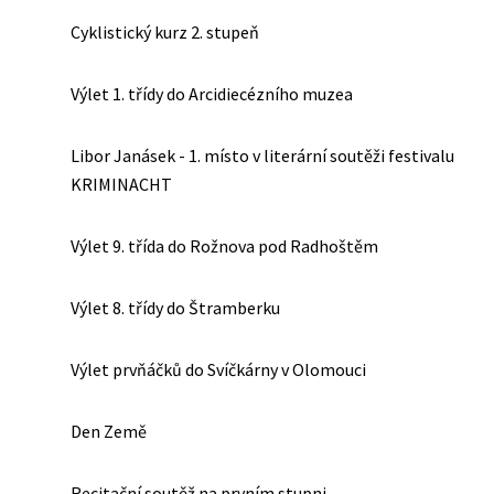
Cyklistický kurz 2. stupeň
Výlet 1. třídy do Arcidiecézního muzea
Libor Janásek - 1. místo v literární soutěži festivalu
KRIMINACHT
Výlet 9. třída do Rožnova pod Radhoštěm
Výlet 8. třídy do Štramberku
Výlet prvňáčků do Svíčkárny v Olomouci
Den Země
Recitační soutěž na prvním stupni