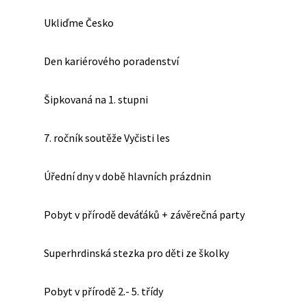
Ukliďme Česko
Den kariérového poradenství
Šipkovaná na 1. stupni
7. ročník soutěže Vyčisti les
Úřední dny v době hlavních prázdnin
Pobyt v přírodě deváťáků + závěrečná party
Superhrdinská stezka pro děti ze školky
Pobyt v přírodě 2.- 5. třídy