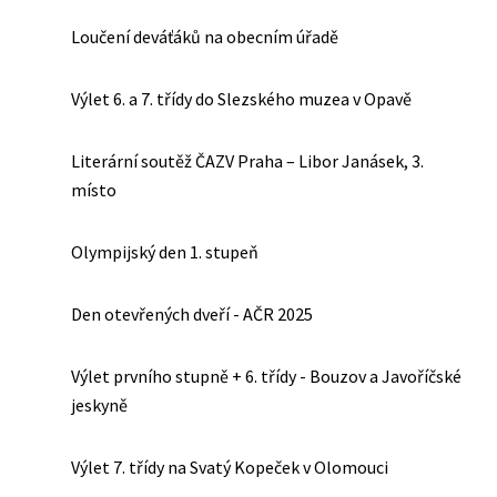
Loučení deváťáků na obecním úřadě
Výlet 6. a 7. třídy do Slezského muzea v Opavě
Literární soutěž ČAZV Praha – Libor Janásek, 3.
místo
Olympijský den 1. stupeň
Den otevřených dveří - AČR 2025
Výlet prvního stupně + 6. třídy - Bouzov a Javoříčské
jeskyně
Výlet 7. třídy na Svatý Kopeček v Olomouci