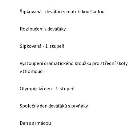
Šipkovaná - deváťáci s mateřskou školou
Rozloučení s deváťáky
Šipkovaná - 1. stupeň
Vystoupení dramatického kroužku pro střední školy
v Olomouci
Olympijský den - 1. stupeň
Společný den deváťáků s prvňáky
Den s armádou