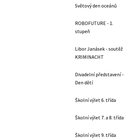
Světový den oceánů
ROBOFUTURE - 1.
stupeň
Libor Janásek - soutěž
KRIMINACHT
Divadelní představení -
Den dětí
Školní výlet 6. třída
Školní výlet 7. a 8. třída
Školní výlet 9. třída