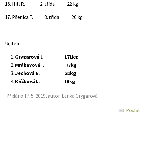
16. Hill R. 2. třída 22 kg
17. Pšenica T. 8. třída 20 kg
Učitelé:
Grygarová L 171kg
Mrákavová I. 77kg
Jechová E. 31kg
Křížková L. 16kg
Přidáno 17. 5. 2019, autor: Lenka Grygarová
Poslat