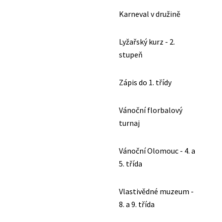
Karneval v družině
Lyžařský kurz - 2.
stupeň
Zápis do 1. třídy
Vánoční florbalový
turnaj
Vánoční Olomouc - 4. a
5. třída
Vlastivědné muzeum -
8. a 9. třída