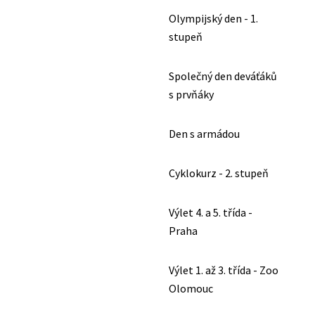
Olympijský den - 1.
stupeň
Společný den deváťáků
s prvňáky
Den s armádou
Cyklokurz - 2. stupeň
Výlet 4. a 5. třída -
Praha
Výlet 1. až 3. třída - Zoo
Olomouc