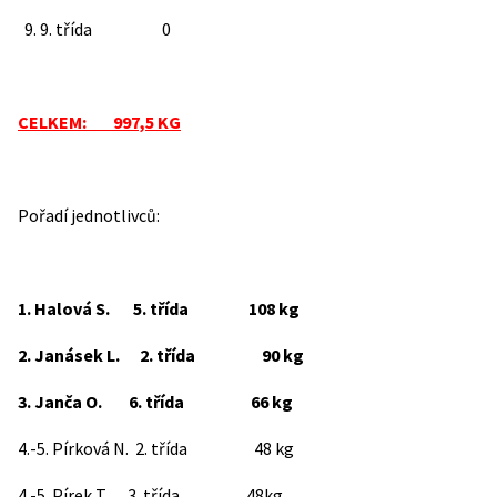
9. 9. třída 0
CELKEM: 997,5 KG
Pořadí jednotlivců:
1. Halová S. 5. třída 108 kg
2. Janásek L. 2. třída 90 kg
3. Janča O. 6. třída 66 kg
4.-5. Pírková N. 2. třída 48 kg
4.-5. Pírek T. 3. třída 48kg