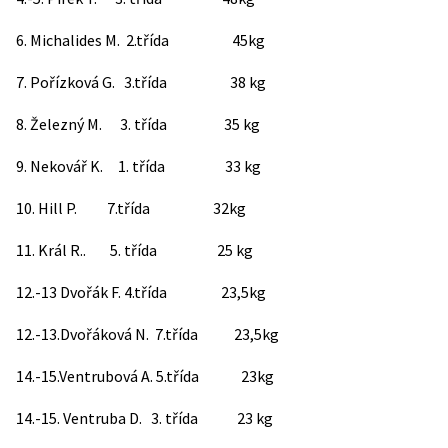
6. Michalides M. 2.třída 45kg
7. Pořízková G. 3.třída 38 kg
8. Železný M. 3. třída 35 kg
9. Nekovář K. 1. třída 33 kg
10. Hill P. 7.třída 32kg
11. Král R.. 5. třída 25 kg
12.-13 Dvořák F. 4.třída 23,5kg
12.-13.Dvořáková N. 7.třída 23,5kg
14.-15.Ventrubová A. 5.třída 23kg
14.-15. Ventruba D. 3. třída 23 kg