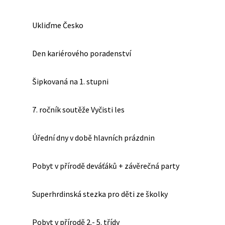
Ukliďme Česko
Den kariérového poradenství
Šipkovaná na 1. stupni
7. ročník soutěže Vyčisti les
Úřední dny v době hlavních prázdnin
Pobyt v přírodě deváťáků + závěrečná party
Superhrdinská stezka pro děti ze školky
Pobyt v přírodě 2.- 5. třídy