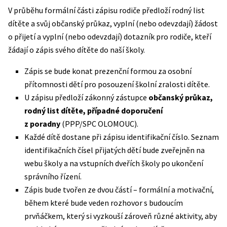
V průběhu formální části zápisu rodiče předloží rodný list
dítěte a svůj občanský průkaz, vyplní (nebo odevzdají) žádost
o přijetí a vyplní (nebo odevzdají) dotazník pro rodiče, kteří
žádají o zápis svého dítěte do naší školy.
Zápis se bude konat prezenční formou za osobní
přítomnosti dětí pro posouzení školní zralosti dítěte.
U zápisu předloží zákonný zástupce
občanský průkaz,
rodný list dítěte,
případné doporučení
z poradny
(PPP/SPC OLOMOUC).
Každé dítě dostane při zápisu identifikační číslo. Seznam
identifikačních čísel přijatých dětí bude zveřejněn na
webu školy a na vstupních dveřích školy po ukončení
správního řízení.
Zápis bude tvořen ze dvou částí – formální a motivační,
během které bude veden rozhovor s budoucím
prvňáčkem, který si vyzkouší zároveň různé aktivity, aby