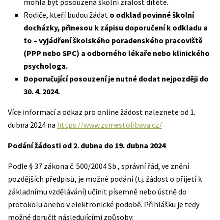
mohla být posouzena školní zralost dítěte.
Rodiče, kteří budou žádat
o odklad povinné školní
docházky, přinesou k zápisu doporučení k odkladu a
to – vyjádření školského poradenského pracoviště
(PPP nebo SPC) a odborného lékaře nebo klinického
psychologa.
Doporučující posouzení je nutné dodat nejpozději do
30. 4. 2024.
Více informací a odkaz pro online žádost naleznete od 1.
dubna 2024 na
https://www.zsmestolibava.cz/
Podání žádosti od 2. dubna do 19. dubna 2024
Podle § 37 zákona č. 500/2004 Sb., správní řád, ve znění
pozdějších předpisů, je možné podání (tj. žádost o přijetí k
základnímu vzdělávání) učinit písemně nebo ústně do
protokolu anebo v elektronické podobě. Přihlášku je tedy
možné doručit následujícími způsoby: