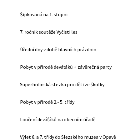
Šipkovaná na 1. stupni
7. ročník soutěže Vyčisti les
Úřední dny v době hlavních prázdnin
Pobyt v přírodě deváťáků + závěrečná party
Superhrdinská stezka pro děti ze školky
Pobyt v přírodě 2.- 5. třídy
Loučení deváťáků na obecním úřadě
Výlet 6. a 7. třídy do Slezského muzea v Opavě