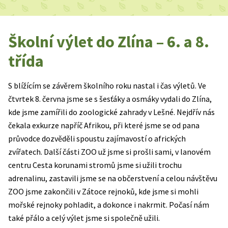
Školní výlet do Zlína – 6. a 8.
třída
S blížícím se závěrem školního roku nastal i čas výletů. Ve
čtvrtek 8. června jsme se s šesťáky a osmáky vydali do Zlína,
kde jsme zamířili do zoologické zahrady v Lešné. Nejdřív nás
čekala exkurze napříč Afrikou, při které jsme se od pana
průvodce dozvěděli spoustu zajímavostí o afrických
zvířatech. Další části ZOO už jsme si prošli sami, v lanovém
centru Cesta korunami stromů jsme si užili trochu
adrenalinu, zastavili jsme se na občerstvení a celou návštěvu
ZOO jsme zakončili v Zátoce rejnoků, kde jsme si mohli
mořské rejnoky pohladit, a dokonce i nakrmit. Počasí nám
také přálo a celý výlet jsme si společně užili.