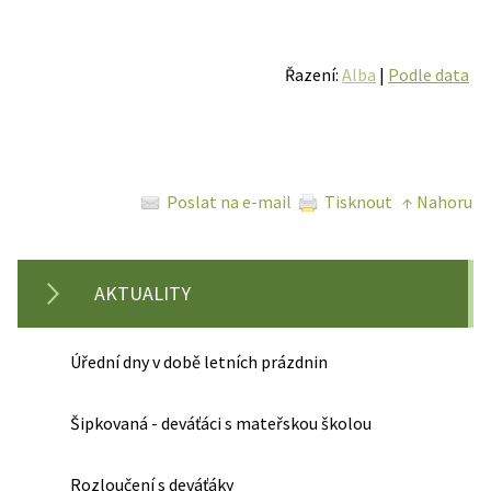
Řazení:
Alba
|
Podle data
Poslat na e-mail
Tisknout
↑ Nahoru
AKTUALITY
Úřední dny v době letních prázdnin
Šipkovaná - deváťáci s mateřskou školou
Rozloučení s deváťáky