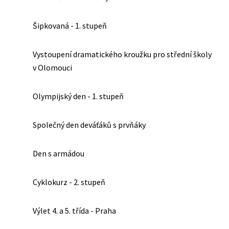
Šipkovaná - 1. stupeň
Vystoupení dramatického kroužku pro střední školy
v Olomouci
Olympijský den - 1. stupeň
Společný den deváťáků s prvňáky
Den s armádou
Cyklokurz - 2. stupeň
Výlet 4. a 5. třída - Praha