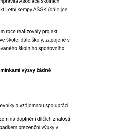
řipravila Asociace školních
ekt Letní kempy AŠSK (dále jen
ém roce realizovaly projekt
e škole, dále školy, zapojené v
trovaného školního sportovního
odmínkami výzvy žádné
stevníky a vzájemnou spolupráci
zem na doplnění dílčích znalostí
výpadkem prezenční výuky v