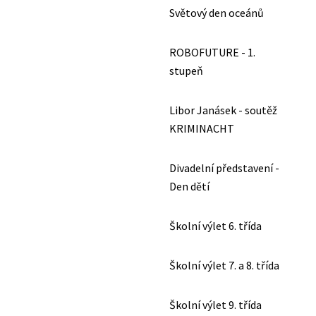
Světový den oceánů
ROBOFUTURE - 1.
stupeň
Libor Janásek - soutěž
KRIMINACHT
Divadelní představení -
Den dětí
Školní výlet 6. třída
Školní výlet 7. a 8. třída
Školní výlet 9. třída