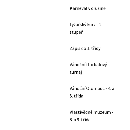
Karneval v družině
Lyžařský kurz - 2.
stupeň
Zápis do 1. třídy
Vánoční florbalový
turnaj
Vánoční Olomouc - 4. a
5. třída
Vlastivědné muzeum -
8. a 9. třída