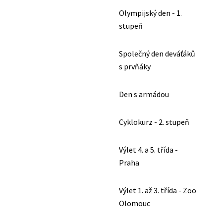
Olympijský den - 1.
stupeň
Společný den deváťáků
s prvňáky
Den s armádou
Cyklokurz - 2. stupeň
Výlet 4. a 5. třída -
Praha
Výlet 1. až 3. třída - Zoo
Olomouc