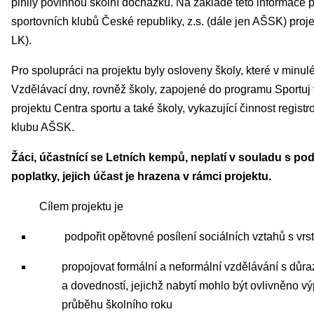
plnily povinnou školní docházku. Na základě této informace p
sportovních klubů České republiky, z.s. (dále jen AŠSK) proj
LK).
Pro spolupráci na projektu byly osloveny školy, které v minul
Vzdělávací dny, rovněž školy, zapojené do programu Sportuj v
projektu Centra sportu a také školy, vykazující činnost regis
klubu AŠSK.
Žáci, účastnící se Letních kempů, neplatí v souladu s p
poplatky, jejich účast je hrazena v rámci projektu.
Cílem projektu je
podpořit opětovné posílení sociálních vztahů s vr
propojovat formální a neformální vzdělávání s důra
a dovedností, jejichž nabytí mohlo být ovlivněno 
průběhu školního roku