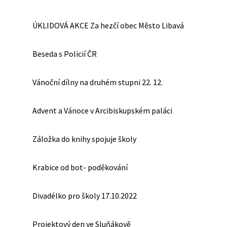
ÚKLIDOVÁ AKCE Za hezčí obec Město Libavá
Beseda s Policií ČR
Vánoční dílny na druhém stupni 22. 12.
Advent a Vánoce v Arcibiskupském paláci
Záložka do knihy spojuje školy
Krabice od bot- poděkování
Divadélko pro školy 17.10.2022
Projektový den ve Sluňákově