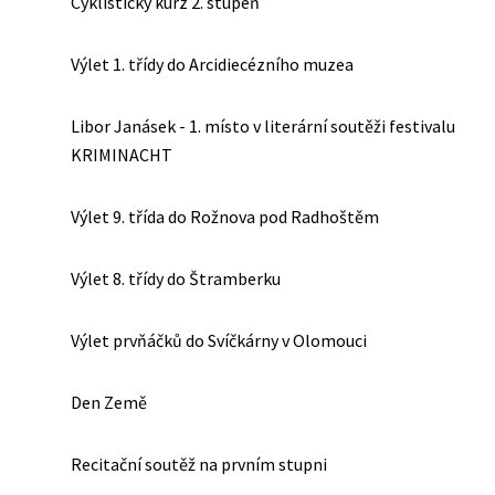
Cyklistický kurz 2. stupeň
Výlet 1. třídy do Arcidiecézního muzea
Libor Janásek - 1. místo v literární soutěži festivalu
KRIMINACHT
Výlet 9. třída do Rožnova pod Radhoštěm
Výlet 8. třídy do Štramberku
Výlet prvňáčků do Svíčkárny v Olomouci
Den Země
Recitační soutěž na prvním stupni