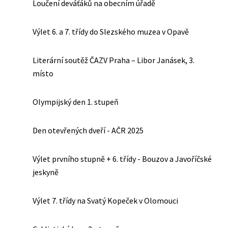
Loučení deváťáků na obecním úřadě
Výlet 6. a 7. třídy do Slezského muzea v Opavě
Literární soutěž ČAZV Praha – Libor Janásek, 3.
místo
Olympijský den 1. stupeň
Den otevřených dveří - AČR 2025
Výlet prvního stupně + 6. třídy - Bouzov a Javoříčské
jeskyně
Výlet 7. třídy na Svatý Kopeček v Olomouci