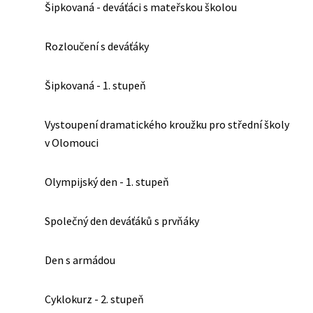
Šipkovaná - deváťáci s mateřskou školou
Rozloučení s deváťáky
Šipkovaná - 1. stupeň
Vystoupení dramatického kroužku pro střední školy
v Olomouci
Olympijský den - 1. stupeň
Společný den deváťáků s prvňáky
Den s armádou
Cyklokurz - 2. stupeň