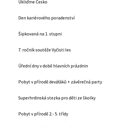
Ukliďme Česko
Den kariérového poradenství
Šipkovaná na 1. stupni
7. ročník soutěže Vyčisti les
Úřední dny v době hlavních prázdnin
Pobyt v přírodě deváťáků + závěrečná party
Superhrdinská stezka pro děti ze školky
Pobyt v přírodě 2.- 5. třídy