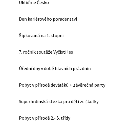
Ukliďme Česko
Den kariérového poradenství
Šipkovaná na 1. stupni
7. ročník soutěže Vyčisti les
Úřední dny v době hlavních prázdnin
Pobyt v přírodě deváťáků + závěrečná party
Superhrdinská stezka pro děti ze školky
Pobyt v přírodě 2.- 5. třídy