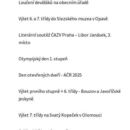
Loučení deváťáků na obecním úřadě
Výlet 6. a 7. třídy do Slezského muzea v Opavě
Literární soutěž ČAZV Praha – Libor Janásek, 3.
místo
Olympijský den 1. stupeň
Den otevřených dveří - AČR 2025
Výlet prvního stupně + 6. třídy - Bouzov a Javoříčské
jeskyně
Výlet 7. třídy na Svatý Kopeček v Olomouci