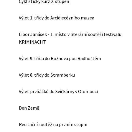
Cyklistický kurz 2. stupeň
Výlet 1. třídy do Arcidiecézního muzea
Libor Janásek - 1. místo v literární soutěži festivalu
KRIMINACHT
Výlet 9. třída do Rožnova pod Radhoštěm
Výlet 8. třídy do Štramberku
Výlet prvňáčků do Svíčkárny v Olomouci
Den Země
Recitační soutěž na prvním stupni