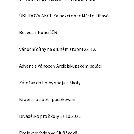
ÚKLIDOVÁ AKCE Za hezčí obec Město Libavá
Beseda s Policií ČR
Vánoční dílny na druhém stupni 22. 12.
Advent a Vánoce v Arcibiskupském paláci
Záložka do knihy spojuje školy
Krabice od bot- poděkování
Divadélko pro školy 17.10.2022
Projektový den ve Sluňákově