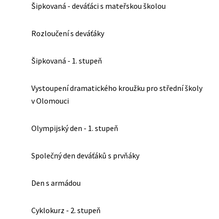
Šipkovaná - deváťáci s mateřskou školou
Rozloučení s deváťáky
Šipkovaná - 1. stupeň
Vystoupení dramatického kroužku pro střední školy
v Olomouci
Olympijský den - 1. stupeň
Společný den deváťáků s prvňáky
Den s armádou
Cyklokurz - 2. stupeň