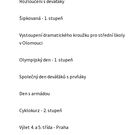
Rozloučení s deváťáky
Šipkovaná - 1. stupeň
Vystoupení dramatického kroužku pro střední školy
v Olomouci
Olympijský den - 1. stupeň
Společný den deváťáků s prvňáky
Den s armádou
Cyklokurz - 2. stupeň
Výlet 4. a 5. třída - Praha