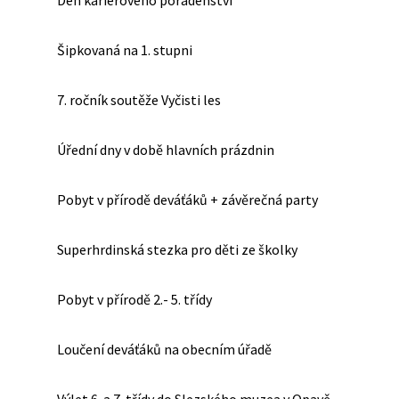
Den kariérového poradenství
Šipkovaná na 1. stupni
7. ročník soutěže Vyčisti les
Úřední dny v době hlavních prázdnin
Pobyt v přírodě deváťáků + závěrečná party
Superhrdinská stezka pro děti ze školky
Pobyt v přírodě 2.- 5. třídy
Loučení deváťáků na obecním úřadě