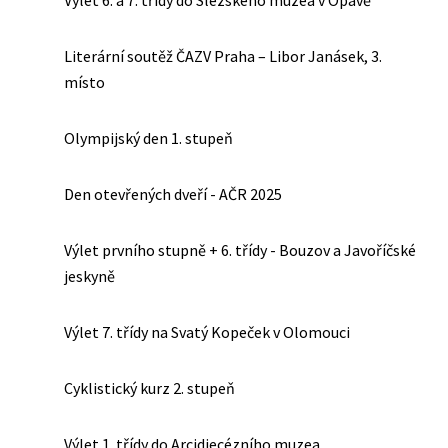
Výlet 6. a 7. třídy do Slezského muzea v Opavě
Literární soutěž ČAZV Praha – Libor Janásek, 3.
místo
Olympijský den 1. stupeň
Den otevřených dveří - AČR 2025
Výlet prvního stupně + 6. třídy - Bouzov a Javoříčské
jeskyně
Výlet 7. třídy na Svatý Kopeček v Olomouci
Cyklistický kurz 2. stupeň
Výlet 1. třídy do Arcidiecézního muzea