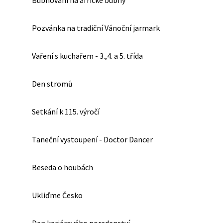
Bubnování na africké bubny
Pozvánka na tradiční Vánoční jarmark
Vaření s kuchařem - 3.,4. a 5. třída
Den stromů
Setkání k 115. výročí
Taneční vystoupení - Doctor Dancer
Beseda o houbách
Ukliďme Česko