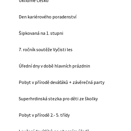
Ukliďme Česko
Den kariérového poradenství
Šipkovaná na 1. stupni
7. ročník soutěže Vyčisti les
Úřední dny v době hlavních prázdnin
Pobyt v přírodě deváťáků + závěrečná party
Superhrdinská stezka pro děti ze školky
Pobyt v přírodě 2.- 5. třídy