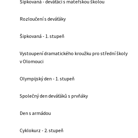
Šipkovaná - deváťáci s mateřskou školou
Rozloučení s deváťáky
Šipkovaná - 1. stupeň
Vystoupení dramatického kroužku pro střední školy
v Olomouci
Olympijský den - 1. stupeň
Společný den deváťáků s prvňáky
Den s armádou
Cyklokurz - 2. stupeň