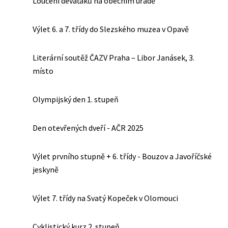
Loučení deváťáků na obecním úřadě
Výlet 6. a 7. třídy do Slezského muzea v Opavě
Literární soutěž ČAZV Praha – Libor Janásek, 3.
místo
Olympijský den 1. stupeň
Den otevřených dveří - AČR 2025
Výlet prvního stupně + 6. třídy - Bouzov a Javoříčské
jeskyně
Výlet 7. třídy na Svatý Kopeček v Olomouci
Cyklistický kurz 2. stupeň