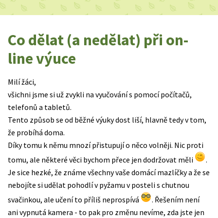
Co dělat (a nedělat) při on-
line výuce
Milí žáci,
všichni jsme si už zvykli na vyučování s pomocí počítačů,
telefonů a tabletů.
Tento způsob se od běžné výuky dost liší, hlavně tedy v tom,
že probíhá doma.
Díky tomu k němu mnozí přistupují o něco volněji. Nic proti
tomu, ale některé věci bychom přece jen dodržovat měli
.
Je sice hezké, že známe všechny vaše domácí mazlíčky a že se
nebojíte si udělat pohodlí v pyžamu v posteli s chutnou
svačinkou, ale učení to příliš neprospívá
. Řešením není
ani vypnutá kamera - to pak pro změnu nevíme, zda jste jen