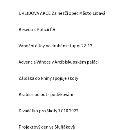
ÚKLIDOVÁ AKCE Za hezčí obec Město Libavá
Beseda s Policií ČR
Vánoční dílny na druhém stupni 22. 12.
Advent a Vánoce v Arcibiskupském paláci
Záložka do knihy spojuje školy
Krabice od bot- poděkování
Divadélko pro školy 17.10.2022
Projektový den ve Sluňákově