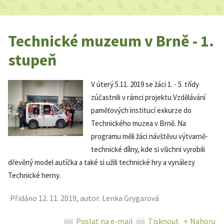
Technické muzeum v Brně - 1.
stupeň
V úterý 5.11. 2019 se žáci 1. - 5. třídy
zúčastnili v rámci projektu Vzdělávání
paměťových institucí exkurze do
Technického muzea v Brně. Na
programu měli žáci návštěvu výtvarně-
technické dílny, kde si všichni vyrobili
dřevěný model autíčka a také si užili technické hry a vynálezy
Technické herny.
Přidáno 12. 11. 2019, autor: Lenka Grygarová
Poslat na e-mail
Tisknout
↑ Nahoru