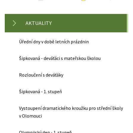
AKTUALITY
Úřední dny v době letních prázdnin
Šipkovaná - deváťáci s mateřskou školou
Rozloučení s deváťáky
Šipkovaná - 1. stupeň
Vystoupení dramatického kroužku pro střední školy
v Olomouci
Olympijský den - 1. stupeň