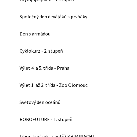
Společný den deváťáků s prvňáky
Den s armádou
Cyklokurz - 2. stupeň
Výlet 4. a 5. třída - Praha
Výlet 1. až 3. třída - Zoo Olomouc
Světový den oceánů
ROBOFUTURE - 1. stupeň
Libor Janásek - soutěž KRIMINACHT