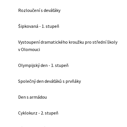
Rozloučení s deváťáky
Šipkovaná - 1. stupeň
Vystoupení dramatického kroužku pro střední školy
v Olomouci
Olympijský den - 1. stupeň
Společný den deváťáků s prvňáky
Den s armádou
Cyklokurz - 2. stupeň