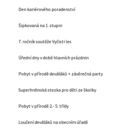
Den kariérového poradenství
Šipkovaná na 1. stupni
7. ročník soutěže Vyčisti les
Úřední dny v době hlavních prázdnin
Pobyt v přírodě deváťáků + závěrečná party
Superhrdinská stezka pro děti ze školky
Pobyt v přírodě 2.- 5. třídy
Loučení deváťáků na obecním úřadě