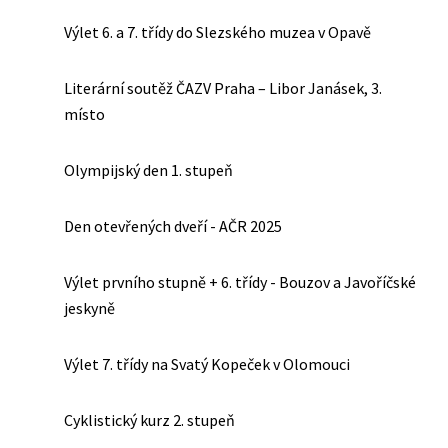
Výlet 6. a 7. třídy do Slezského muzea v Opavě
Literární soutěž ČAZV Praha – Libor Janásek, 3.
místo
Olympijský den 1. stupeň
Den otevřených dveří - AČR 2025
Výlet prvního stupně + 6. třídy - Bouzov a Javoříčské
jeskyně
Výlet 7. třídy na Svatý Kopeček v Olomouci
Cyklistický kurz 2. stupeň