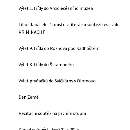
Výlet 1. třídy do Arcidiecézního muzea
Libor Janásek - 1. místo v literární soutěži festivalu
KRIMINACHT
Výlet 9. třída do Rožnova pod Radhoštěm
Výlet 8. třídy do Štramberku
Výlet prvňáčků do Svíčkárny v Olomouci
Den Země
Recitační soutěž na prvním stupni
Den otevřených dveří 22.5.2025