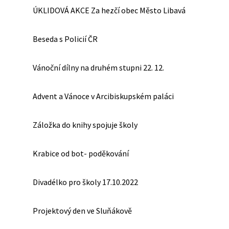
ÚKLIDOVÁ AKCE Za hezčí obec Město Libavá
Beseda s Policií ČR
Vánoční dílny na druhém stupni 22. 12.
Advent a Vánoce v Arcibiskupském paláci
Záložka do knihy spojuje školy
Krabice od bot- poděkování
Divadélko pro školy 17.10.2022
Projektový den ve Sluňákově