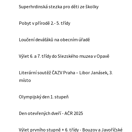
Superhrdinská stezka pro děti ze školky
Pobyt v přírodě 2.- 5. třídy
Loučení deváťáků na obecním úřadě
Výlet 6. a 7. třídy do Slezského muzea v Opavě
Literární soutěž ČAZV Praha – Libor Janásek, 3.
místo
Olympijský den 1. stupeň
Den otevřených dveří - AČR 2025
Výlet prvního stupně + 6. třídy - Bouzov a Javoříčské