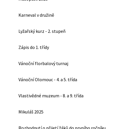
Karneval v družině
Lyžařský kurz - 2. stupeň
Zápis do 1. třídy
Vánoční florbalový turnaj
Vánoční Olomouc - 4. a 5. třída
Vlastivědné muzeum - 8. a 9. třída
Mikuláš 2025
Rozhodnutí o přijetí žáků do prvního ročníku