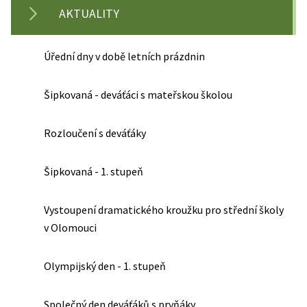
AKTUALITY
Úřední dny v době letních prázdnin
Šipkovaná - deváťáci s mateřskou školou
Rozloučení s deváťáky
Šipkovaná - 1. stupeň
Vystoupení dramatického kroužku pro střední školy
v Olomouci
Olympijský den - 1. stupeň
Společný den deváťáků s prvňáky