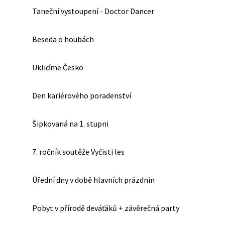
Taneční vystoupení - Doctor Dancer
Beseda o houbách
Ukliďme Česko
Den kariérového poradenství
Šipkovaná na 1. stupni
7. ročník soutěže Vyčisti les
Úřední dny v době hlavních prázdnin
Pobyt v přírodě deváťáků + závěrečná party