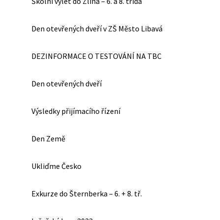
Školní výlet do Zlína – 6. a 8. třída
Den otevřených dveří v ZŠ Město Libavá
DEZINFORMACE O TESTOVÁNÍ NA TBC
Den otevřených dveří
Výsledky přijímacího řízení
Den Země
Ukliďme Česko
Exkurze do Šternberka – 6. + 8. tř.