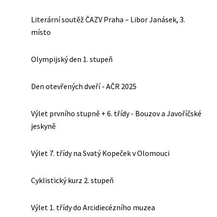
Literární soutěž ČAZV Praha – Libor Janásek, 3.
místo
Olympijský den 1. stupeň
Den otevřených dveří - AČR 2025
Výlet prvního stupně + 6. třídy - Bouzov a Javoříčské
jeskyně
Výlet 7. třídy na Svatý Kopeček v Olomouci
Cyklistický kurz 2. stupeň
Výlet 1. třídy do Arcidiecézního muzea