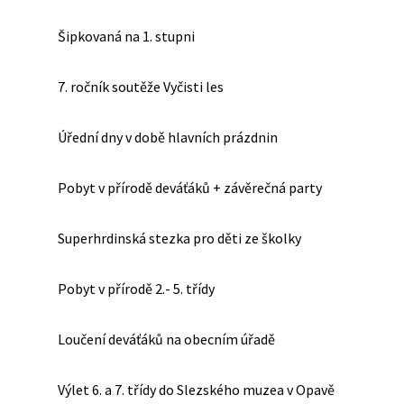
Šipkovaná na 1. stupni
7. ročník soutěže Vyčisti les
Úřední dny v době hlavních prázdnin
Pobyt v přírodě deváťáků + závěrečná party
Superhrdinská stezka pro děti ze školky
Pobyt v přírodě 2.- 5. třídy
Loučení deváťáků na obecním úřadě
Výlet 6. a 7. třídy do Slezského muzea v Opavě