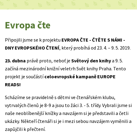
Evropa čte
Připojili jsme se k projektu
EVROPA ČTE - ČTĚTE S NÁMI -
DNY EVROPSKÉHO ČTENÍ
, který probíhá od 23. 4. – 9. 5. 2019.
23. dubna
právě proto, neboť je
Světový den knihy
a 9. 5.
začíná mezinárodní knižní veletrh Svět knihy Praha. Tento
projekt je součástí
celoevropské kampaně EUROPE
READS!
Scházíme se pravidelně s dětmi ve čtenářském klubu,
vytrvalých členů je 8-9 a jsou to žáci 3. - 5. třídy. Vybrali jsme si
naše neoblíbenější knížky a navzájem si je představili a četli
ukázky. Někteří čtenáři si je i mezi sebou navzájem vyměnili a
zapůjčili k přečtení.