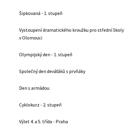
Šipkovaná - 1. stupeň
Vystoupení dramatického kroužku pro střední školy
v Olomouci
Olympijský den - 1. stupeň
Společný den deváťáků s prvňáky
Den s armádou
Cyklokurz - 2. stupeň
Výlet 4. a 5. třída - Praha