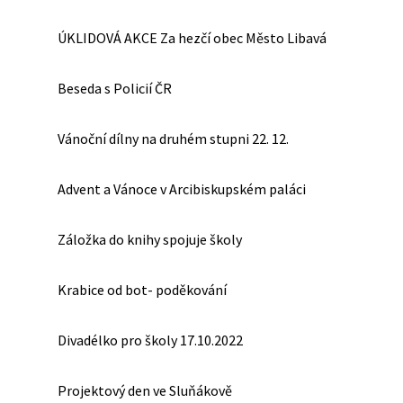
ÚKLIDOVÁ AKCE Za hezčí obec Město Libavá
Beseda s Policií ČR
Vánoční dílny na druhém stupni 22. 12.
Advent a Vánoce v Arcibiskupském paláci
Záložka do knihy spojuje školy
Krabice od bot- poděkování
Divadélko pro školy 17.10.2022
Projektový den ve Sluňákově