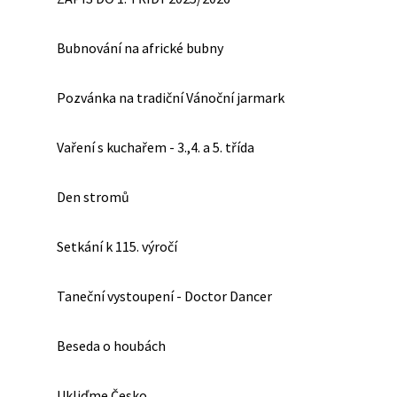
Bubnování na africké bubny
Pozvánka na tradiční Vánoční jarmark
Vaření s kuchařem - 3.,4. a 5. třída
Den stromů
Setkání k 115. výročí
Taneční vystoupení - Doctor Dancer
Beseda o houbách
Ukliďme Česko