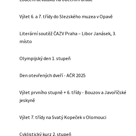
Výlet 6. a 7. třídy do Slezského muzea v Opavě
Literární soutěž ČAZV Praha – Libor Janásek, 3.
místo
Olympijský den 1. stupeň
Den otevřených dveří - AČR 2025
Výlet prvního stupně + 6. třídy - Bouzov a Javoříčské
jeskyně
Výlet 7. třídy na Svatý Kopeček v Olomouci
Cyklistický kurz 2. stupeň