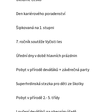
Den kariérového poradenství
Šipkovaná na 1. stupni
7. ročník soutěže Vyčisti les
Úřední dny v době hlavních prázdnin
Pobyt v přírodě deváťáků + závěrečná party
Superhrdinská stezka pro děti ze školky
Pobyt v přírodě 2.- 5. třídy
Loučení deváťáků na obecním úřadě