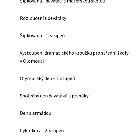
Šipkovaná - deváťáci s mateřskou školou
Rozloučení s deváťáky
Šipkovaná - 1. stupeň
Vystoupení dramatického kroužku pro střední školy
v Olomouci
Olympijský den - 1. stupeň
Společný den deváťáků s prvňáky
Den s armádou
Cyklokurz - 2. stupeň