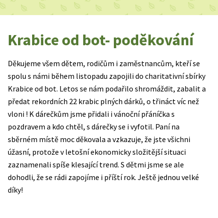
Krabice od bot- poděkování
Děkujeme všem dětem, rodičům i zaměstnancům, kteří se
spolu s námi během listopadu zapojili do charitativní sbírky
Krabice od bot. Letos se nám podařilo shromáždit, zabalit a
předat rekordních 22 krabic plných dárků, o třináct víc než
vloni ! K dárečkům jsme přidali i vánoční přáníčka s
pozdravem a kdo chtěl, s dárečky se i vyfotil. Paní na
sběrném místě moc děkovala a vzkazuje, že jste všichni
úžasní, protože v letošní ekonomicky složitější situaci
zaznamenali spíše klesající trend. S dětmi jsme se ale
dohodli, že se rádi zapojíme i příští rok. Ještě jednou velké
díky!