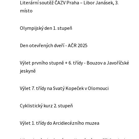
Literární soutěž ČAZV Praha – Libor Janásek, 3.
místo
Olympijský den 1. stupeň
Den otevřených dveří - AČR 2025
Výlet prvního stupně + 6. třídy - Bouzov a Javoříčské
jeskyně
Výlet 7. třídy na Svatý Kopeček v Olomouci
Cyklistický kurz 2. stupeň
Výlet 1. třídy do Arcidiecézního muzea