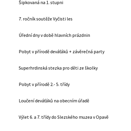
Šipkovaná na 1. stupni
7. ročník soutěže Vyčisti les
Úřední dny v době hlavních prázdnin
Pobyt v přírodě deváťáků + závěrečná party
Superhrdinská stezka pro děti ze školky
Pobyt v přírodě 2.- 5. třídy
Loučení deváťáků na obecním úřadě
Výlet 6. a 7. třídy do Slezského muzea v Opavě