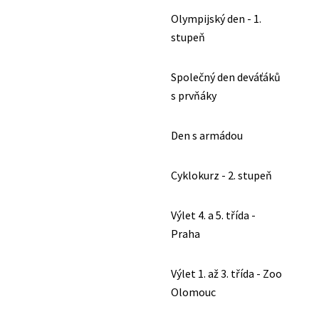
Olympijský den - 1.
stupeň
Společný den deváťáků
s prvňáky
Den s armádou
Cyklokurz - 2. stupeň
Výlet 4. a 5. třída -
Praha
Výlet 1. až 3. třída - Zoo
Olomouc