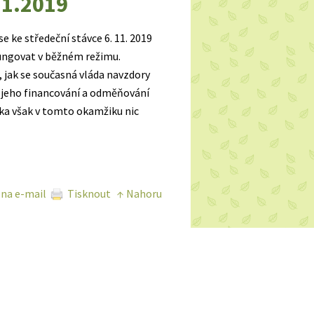
11.2019
 ke středeční stávce 6. 11. 2019
fungovat v běžném režimu.
 jak se současná vláda navzdory
i jeho financování a odměňování
a však v tomto okamžiku nic
 na e-mail
Tisknout
↑ Nahoru