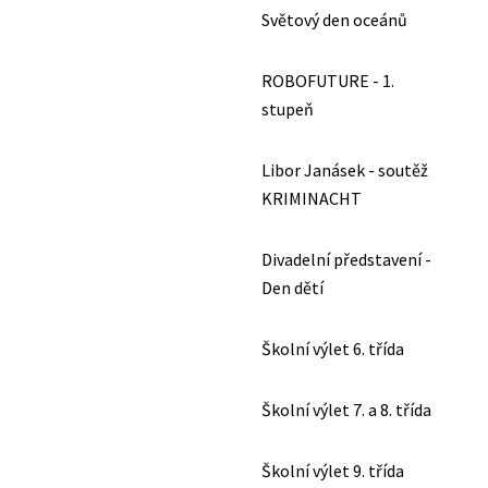
Světový den oceánů
ROBOFUTURE - 1.
stupeň
Libor Janásek - soutěž
KRIMINACHT
Divadelní představení -
Den dětí
Školní výlet 6. třída
Školní výlet 7. a 8. třída
Školní výlet 9. třída