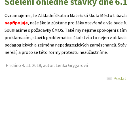
Sdělení ohledně stávky dne 6.
Oznamujeme, že Základní škola a Mateřská škola Město Libavá se
nepřipojuje
, naše škola zůstane pro žáky otevřená a vše bude 
Souhlasíme s požadavky ČMOS. Také my nejsme spokojeni s tím,
proklamacím, staví k problematice školství a to nejen v oblast
pedagogických a zejména nepedagogických zaměstnanců. Stávk
neřeší, a proto se této formy protestu nezúčastníme.
Přidáno 4. 11. 2019, autor: Lenka Grygarová
Poslat