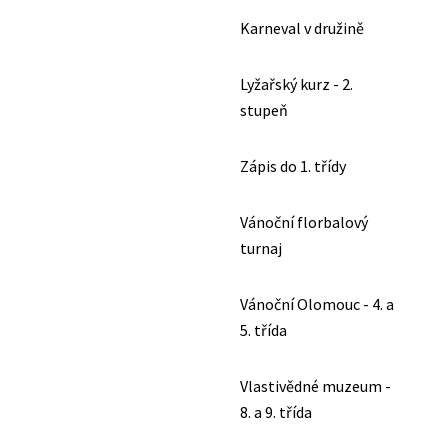
Karneval v družině
Lyžařský kurz - 2.
stupeň
Zápis do 1. třídy
Vánoční florbalový
turnaj
Vánoční Olomouc - 4. a
5. třída
Vlastivědné muzeum -
8. a 9. třída