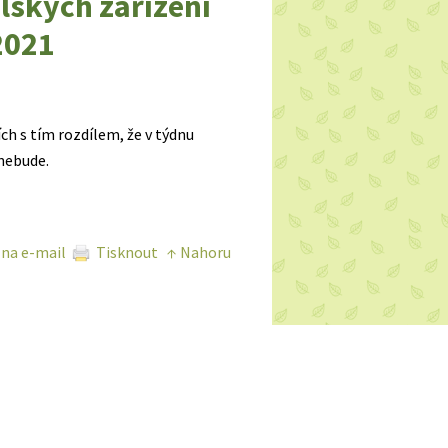
lských zařízení
2021
ch s tím rozdílem, že v týdnu
 nebude.
 na e-mail
Tisknout
↑ Nahoru