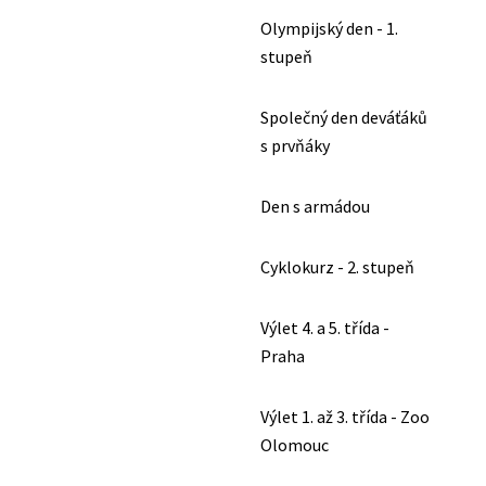
Olympijský den - 1.
stupeň
Společný den deváťáků
s prvňáky
Den s armádou
Cyklokurz - 2. stupeň
Výlet 4. a 5. třída -
Praha
Výlet 1. až 3. třída - Zoo
Olomouc