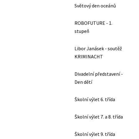
Světový den oceánů
ROBOFUTURE - 1.
stupeň
Libor Janásek - soutěž
KRIMINACHT
Divadelní představení -
Den dětí
Školní výlet 6. třída
Školní výlet 7. a 8. třída
Školní výlet 9. třída