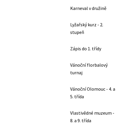
Karneval v družině
Lyžařský kurz - 2.
stupeň
Zápis do 1. třídy
Vánoční florbalový
turnaj
Vánoční Olomouc - 4. a
5. třída
Vlastivědné muzeum -
8. a 9. třída