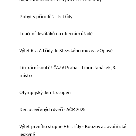
Pobyt v přírodě 2.- 5. třídy
Loučení deváťáků na obecním úřadě
Výlet 6. a 7. třídy do Slezského muzea v Opavě
Literární soutěž ČAZV Praha – Libor Janásek, 3.
místo
Olympijský den 1. stupeň
Den otevřených dveří - AČR 2025
Výlet prvního stupně + 6. třídy - Bouzov a Javoříčské
jeskyně