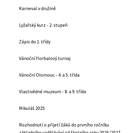
Karneval v družině
Lyžařský kurz - 2. stupeň
Zápis do 1. třídy
Vánoční florbalový turnaj
Vánoční Olomouc - 4. a 5. třída
Vlastivědné muzeum - 8. a 9. třída
Mikuláš 2025
Rozhodnutí o přijetí žáků do prvního ročníku
základního vzdělávání od školního roku 2026/2027