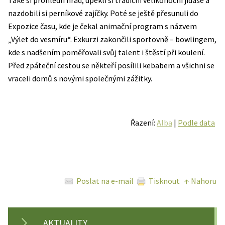
Také si prohlédli hrad, upekli si tradiční velikonoční jidáše a
nazdobili si perníkové zajíčky. Poté se ještě přesunuli do
Expozice času, kde je čekal animační program s názvem
„Výlet do vesmíru“. Exkurzi zakončili sportovně – bowlingem,
kde s nadšením poměřovali svůj talent i štěstí při koulení.
Před zpáteční cestou se někteří posílili kebabem a všichni se
vraceli domů s novými společnými zážitky.
Řazení:
Alba
|
Podle data
Poslat na e-mail
Tisknout
↑ Nahoru
AKTUALITY