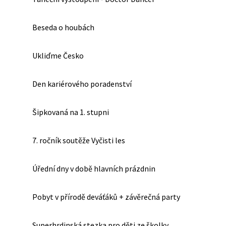
Beseda o houbách
Ukliďme Česko
Den kariérového poradenství
Šipkovaná na 1. stupni
7. ročník soutěže Vyčisti les
Úřední dny v době hlavních prázdnin
Pobyt v přírodě deváťáků + závěrečná party
Superhrdinská stezka pro děti ze školky