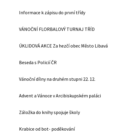
Informace k zápisu do první třídy
VÁNOČNÍ FLORBALOVÝ TURNAJ TŘÍD
ÚKLIDOVÁ AKCE Za hezčí obec Město Libavá
Beseda s Policií ČR
Vánoční dílny na druhém stupni 22. 12.
Advent a Vánoce v Arcibiskupském paláci
Záložka do knihy spojuje školy
Krabice od bot- poděkování