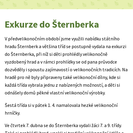
Exkurze do Šternberka
V předvelikonočním období jsme využili nabídku státního
hradu Šternberk a většina tříd se postupně vydala na exkurzi
do Šternberka, při níž si děti prohlédly velikonočně
vyzdobený hrad a v rámci prohlídky se od pana průvodce
dozvěděly i spoustu zajímavostí o velikonočních tradicích. Na
hradě pro ně byly připraveny také velikonoční dílny, kde si
každá třída vybrala jednu z nabízených možností, a děti si
odnášely domů pěkné vlastní velikonoční výrobky.
Šestá třída si v pátek 1. 4. namalovala hezké velikonoční
hrníčky.
Ve čtvrtek 7. dubna se do Šternberka vydali žáci 7. a 9. třídy.