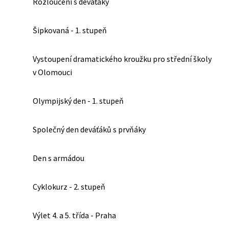
Rozloučení s deváťáky
Šipkovaná - 1. stupeň
Vystoupení dramatického kroužku pro střední školy
v Olomouci
Olympijský den - 1. stupeň
Společný den deváťáků s prvňáky
Den s armádou
Cyklokurz - 2. stupeň
Výlet 4. a 5. třída - Praha