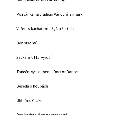
Pozvánka na tradiční Vánoční jarmark
Vaření s kuchařem - 3.,4. a 5. třída
Den stromů
Setkání k 115. výročí
Taneční vystoupení - Doctor Dancer
Beseda o houbách
Ukliďme Česko
Den kariérového poradenství