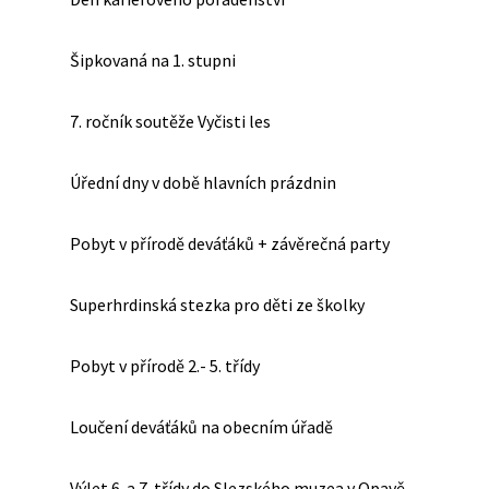
Šipkovaná na 1. stupni
7. ročník soutěže Vyčisti les
Úřední dny v době hlavních prázdnin
Pobyt v přírodě deváťáků + závěrečná party
Superhrdinská stezka pro děti ze školky
Pobyt v přírodě 2.- 5. třídy
Loučení deváťáků na obecním úřadě
Výlet 6. a 7. třídy do Slezského muzea v Opavě