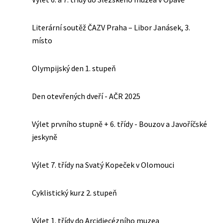
Literární soutěž ČAZV Praha – Libor Janásek, 3.
místo
Olympijský den 1. stupeň
Den otevřených dveří - AČR 2025
Výlet prvního stupně + 6. třídy - Bouzov a Javoříčské
jeskyně
Výlet 7. třídy na Svatý Kopeček v Olomouci
Cyklistický kurz 2. stupeň
Výlet 1. třídy do Arcidiecézního muzea