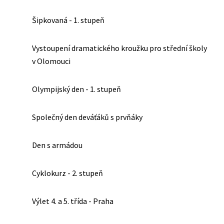
Šipkovaná - 1. stupeň
Vystoupení dramatického kroužku pro střední školy
v Olomouci
Olympijský den - 1. stupeň
Společný den deváťáků s prvňáky
Den s armádou
Cyklokurz - 2. stupeň
Výlet 4. a 5. třída - Praha