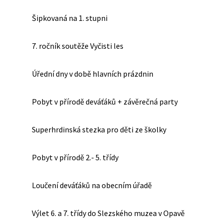
Šipkovaná na 1. stupni
7. ročník soutěže Vyčisti les
Úřední dny v době hlavních prázdnin
Pobyt v přírodě deváťáků + závěrečná party
Superhrdinská stezka pro děti ze školky
Pobyt v přírodě 2.- 5. třídy
Loučení deváťáků na obecním úřadě
Výlet 6. a 7. třídy do Slezského muzea v Opavě