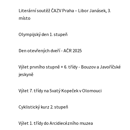
Literární soutěž ČAZV Praha – Libor Janásek, 3.
místo
Olympijský den 1. stupeň
Den otevřených dveří - AČR 2025
Výlet prvního stupně + 6. třídy - Bouzov a Javoříčské
jeskyně
Výlet 7. třídy na Svatý Kopeček v Olomouci
Cyklistický kurz 2. stupeň
Výlet 1. třídy do Arcidiecézního muzea