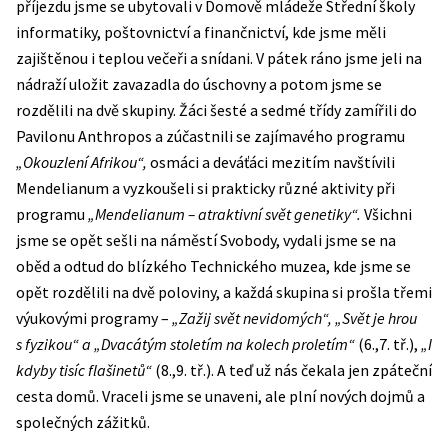
příjezdu jsme se ubytovali v Domově mládeže Střední školy
informatiky, poštovnictví a finančnictví, kde jsme měli
zajištěnou i teplou večeři a snídani. V pátek ráno jsme jeli na
nádraží uložit zavazadla do úschovny a potom jsme se
rozdělili na dvě skupiny. Žáci šesté a sedmé třídy zamířili do
Pavilonu Anthropos a zúčastnili se zajímavého programu
„Okouzlení Afrikou“,
osmáci a deváťáci mezitím navštívili
Mendelianum a vyzkoušeli si prakticky různé aktivity při
programu
„Mendelianum – atraktivní svět genetiky“.
Všichni
jsme se opět sešli na náměstí Svobody, vydali jsme se na
oběd a odtud do blízkého Technického muzea, kde jsme se
opět rozdělili na dvě poloviny, a každá skupina si prošla třemi
výukovými programy –
„Zažij svět nevidomých“, „Svět je hrou
s fyzikou“ a „Dvacátým stoletím na kolech proletím“
(6.,7. tř.),
„I
kdyby tisíc flašinetů“
(8.,9. tř.). A teď už nás čekala jen zpáteční
cesta domů. Vraceli jsme se unaveni, ale plní nových dojmů a
společných zážitků.