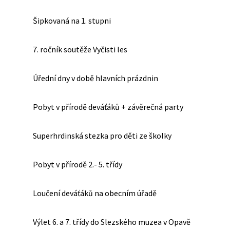
Šipkovaná na 1. stupni
7. ročník soutěže Vyčisti les
Úřední dny v době hlavních prázdnin
Pobyt v přírodě deváťáků + závěrečná party
Superhrdinská stezka pro děti ze školky
Pobyt v přírodě 2.- 5. třídy
Loučení deváťáků na obecním úřadě
Výlet 6. a 7. třídy do Slezského muzea v Opavě