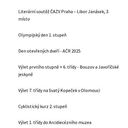
Literární soutěž ČAZV Praha – Libor Janásek, 3.
místo
Olympijský den 1. stupeň
Den otevřených dveří - AČR 2025
Výlet prvního stupně + 6. třídy - Bouzov a Javoříčské
jeskyně
Výlet 7. třídy na Svatý Kopeček v Olomouci
Cyklistický kurz 2. stupeň
Výlet 1. třídy do Arcidiecézního muzea