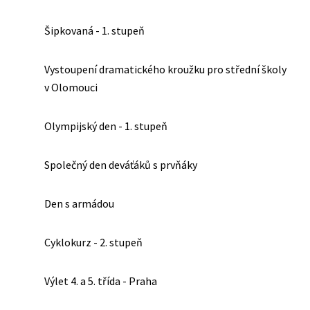
Šipkovaná - 1. stupeň
Vystoupení dramatického kroužku pro střední školy
v Olomouci
Olympijský den - 1. stupeň
Společný den deváťáků s prvňáky
Den s armádou
Cyklokurz - 2. stupeň
Výlet 4. a 5. třída - Praha