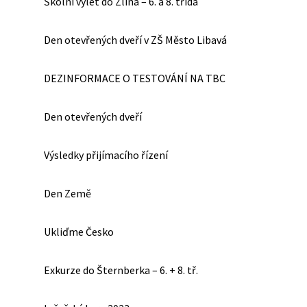
Školní výlet do Zlína – 6. a 8. třída
Den otevřených dveří v ZŠ Město Libavá
DEZINFORMACE O TESTOVÁNÍ NA TBC
Den otevřených dveří
Výsledky přijímacího řízení
Den Země
Ukliďme Česko
Exkurze do Šternberka – 6. + 8. tř.