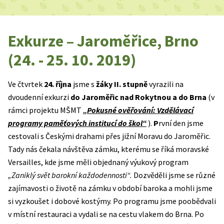
Exkurze – Jaroměřice, Brno
(24. - 25. 10. 2019)
Ve čtvrtek
24. října
jsme s
žáky II. stupně
vyrazili na
dvoudenní exkurzi
do Jaroměřic nad Rokytnou a do Brna
(v
rámci projektu MŠMT
„Pokusné ověřování: Vzdělávací
programy paměťových institucí do škol“
).
P
rvní den jsme
cestovali s Českými drahami přes jižní Moravu do Jaroměřic.
Tady nás čekala návštěva zámku, kterému se říká moravské
Versailles, kde jsme měli objednaný výukový program
„Zaniklý svět barokní každodennosti“.
Dozvěděli jsme se různé
zajímavosti o životě na zámku v období baroka a mohli jsme
si vyzkoušet i dobové kostýmy. Po programu jsme poobědvali
v místní restauraci a vydali se na cestu vlakem do Brna. Po