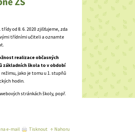
pně ZŠ
řídy od 8. 6. 2020 zjišťujeme, zda
svými třídními učiteli a oznamte
t.
žnost realizace občasných
ňů základních škola to v období
režimu, jako je tomu u 1. stupňů
ických hodin.
webových stránkách školy, popř.
 na e-mail
Tisknout
↑ Nahoru