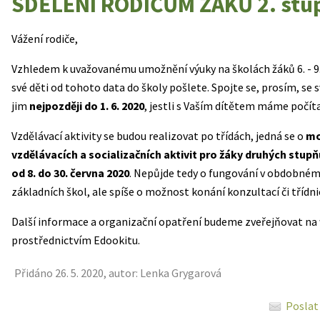
SDĚLENÍ RODIČŮM ŽÁKŮ 2. stu
Vážení rodiče,
Vzhledem k uvažovanému umožnění výuky na školách žáků 6. - 9. t
své děti od tohoto data do školy pošlete. Spojte se, prosím, se 
jim
nejpozději do 1. 6. 2020
, jestli s Vaším dítětem máme počíta
Vzdělávací aktivity se budou realizovat po třídách, jedná se o
mo
vzdělávacích a socializačních aktivit pro žáky druhých stup
od 8. do 30. června 2020
. Nepůjde tedy o fungování v obdobném 
základních škol, ale spíše o možnost konání konzultací či třídn
Další informace a organizační opatření budeme zveřejňovat na 
prostřednictvím Edookitu.
Přidáno 26. 5. 2020, autor: Lenka Grygarová
Poslat