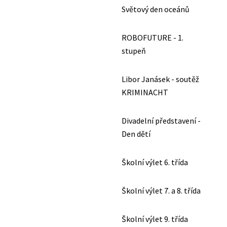
Světový den oceánů
ROBOFUTURE - 1.
stupeň
Libor Janásek - soutěž
KRIMINACHT
Divadelní představení -
Den dětí
Školní výlet 6. třída
Školní výlet 7. a 8. třída
Školní výlet 9. třída