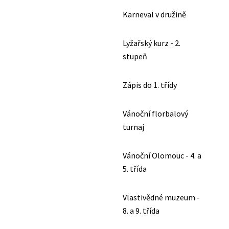
Karneval v družině
Lyžařský kurz - 2.
stupeň
Zápis do 1. třídy
Vánoční florbalový
turnaj
Vánoční Olomouc - 4. a
5. třída
Vlastivědné muzeum -
8. a 9. třída