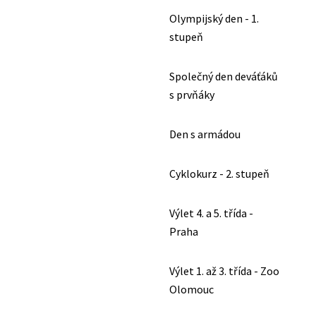
Olympijský den - 1.
stupeň
Společný den deváťáků
s prvňáky
Den s armádou
Cyklokurz - 2. stupeň
Výlet 4. a 5. třída -
Praha
Výlet 1. až 3. třída - Zoo
Olomouc