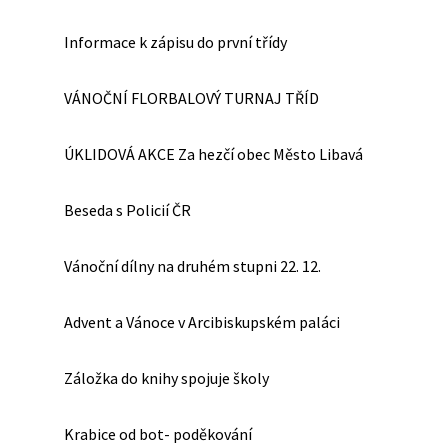
Informace k zápisu do první třídy
VÁNOČNÍ FLORBALOVÝ TURNAJ TŘÍD
ÚKLIDOVÁ AKCE Za hezčí obec Město Libavá
Beseda s Policií ČR
Vánoční dílny na druhém stupni 22. 12.
Advent a Vánoce v Arcibiskupském paláci
Záložka do knihy spojuje školy
Krabice od bot- poděkování