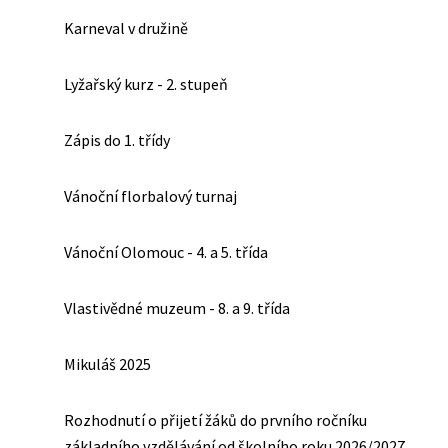
Karneval v družině
Lyžařský kurz - 2. stupeň
Zápis do 1. třídy
Vánoční florbalový turnaj
Vánoční Olomouc - 4. a 5. třída
Vlastivědné muzeum - 8. a 9. třída
Mikuláš 2025
Rozhodnutí o přijetí žáků do prvního ročníku
základního vzdělávání od školního roku 2026/2027