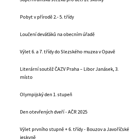
Pobyt v přírodě 2.- 5. třídy
Loučení deváťáků na obecním úřadě
Výlet 6. a 7. třídy do Slezského muzea v Opavě
Literární soutěž ČAZV Praha – Libor Janásek, 3.
místo
Olympijský den 1. stupeň
Den otevřených dveří - AČR 2025
Výlet prvního stupně + 6. třídy - Bouzov a Javoříčské
jeskyně