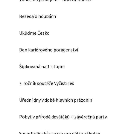
Beseda o houbách
Ukliďme Česko
Den kariérového poradenství
Šipkovaná na 1. stupni
7. ročník soutěže Vyčisti les
Úřední dny v době hlavních prázdnin
Pobyt v přírodě deváťáků + závěrečná party
Superhrdinská stezka pro děti ze školky