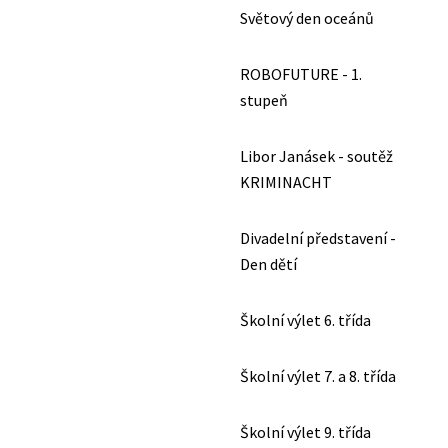
Světový den oceánů
ROBOFUTURE - 1.
stupeň
Libor Janásek - soutěž
KRIMINACHT
Divadelní představení -
Den dětí
Školní výlet 6. třída
Školní výlet 7. a 8. třída
Školní výlet 9. třída