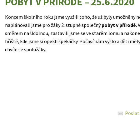
POBYT V PŘÍRODĚ – 25.6.2020
Koncem školního roku jsme využili toho, že už byly umožněny ně
naplánovali jsme pro žáky 2. stupně společný
pobyt v přírodě.
V
směrem na Údolnou, zastavili jsme se ve starém lomu a nakonec
hřiště, kde jsme si opekli špekáčky. Počasí nám vyšlo a děti měly
chvíle se spolužáky.
Poslat