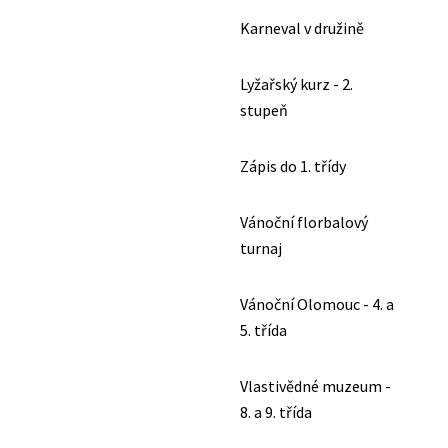
Karneval v družině
Lyžařský kurz - 2.
stupeň
Zápis do 1. třídy
Vánoční florbalový
turnaj
Vánoční Olomouc - 4. a
5. třída
Vlastivědné muzeum -
8. a 9. třída