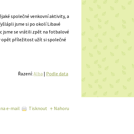
jaké společné venkovní aktivity, a
yšlápli jsme si po okolí Libavé
 jsme se vrátili zpět na fotbalové
 opět příležitost užít si společné
Řazení:
Alba
|
Podle data
 na e-mail
Tisknout
↑ Nahoru