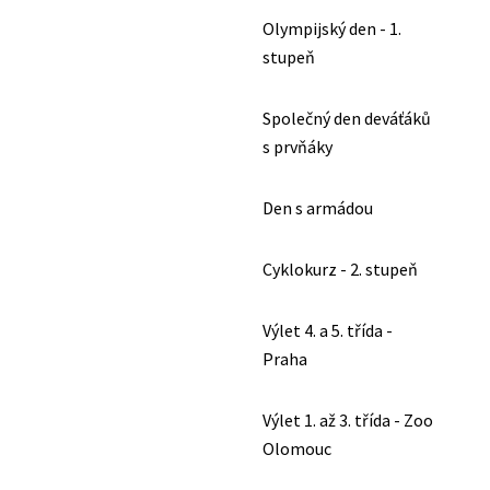
Olympijský den - 1.
stupeň
Společný den deváťáků
s prvňáky
Den s armádou
Cyklokurz - 2. stupeň
Výlet 4. a 5. třída -
Praha
Výlet 1. až 3. třída - Zoo
Olomouc