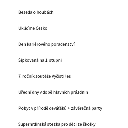
Beseda o houbách
Ukliďme Česko
Den kariérového poradenství
Šipkovaná na 1. stupni
7. ročník soutěže Vyčisti les
Úřední dny v době hlavních prázdnin
Pobyt v přírodě deváťáků + závěrečná party
Superhrdinská stezka pro děti ze školky