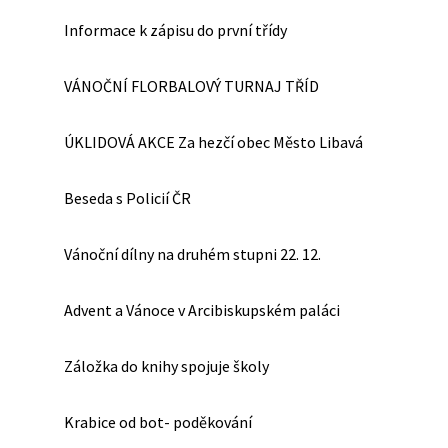
Informace k zápisu do první třídy
VÁNOČNÍ FLORBALOVÝ TURNAJ TŘÍD
ÚKLIDOVÁ AKCE Za hezčí obec Město Libavá
Beseda s Policií ČR
Vánoční dílny na druhém stupni 22. 12.
Advent a Vánoce v Arcibiskupském paláci
Záložka do knihy spojuje školy
Krabice od bot- poděkování