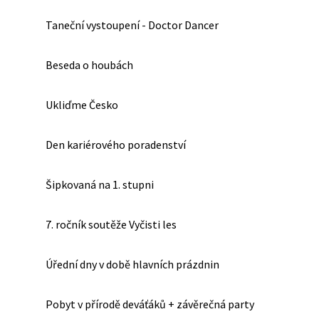
Taneční vystoupení - Doctor Dancer
Beseda o houbách
Ukliďme Česko
Den kariérového poradenství
Šipkovaná na 1. stupni
7. ročník soutěže Vyčisti les
Úřední dny v době hlavních prázdnin
Pobyt v přírodě deváťáků + závěrečná party