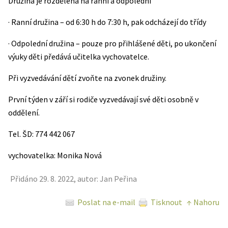
Družina je rozdělena na ranní a odpolední
· Ranní družina – od 6:30 h do 7:30 h, pak odcházejí do třídy
· Odpolední družina – pouze pro přihlášené děti, po ukončení
výuky děti předává učitelka vychovatelce.
Při vyzvedávání dětí zvoňte na zvonek družiny.
První týden v září si rodiče vyzvedávají své děti osobně v
oddělení.
Tel. ŠD: 774 442 067
vychovatelka: Monika Nová
Přidáno 29. 8. 2022, autor: Jan Peřina
Poslat na e-mail
Tisknout
↑ Nahoru