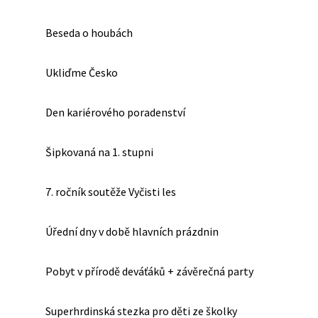
Beseda o houbách
Ukliďme Česko
Den kariérového poradenství
Šipkovaná na 1. stupni
7. ročník soutěže Vyčisti les
Úřední dny v době hlavních prázdnin
Pobyt v přírodě deváťáků + závěrečná party
Superhrdinská stezka pro děti ze školky