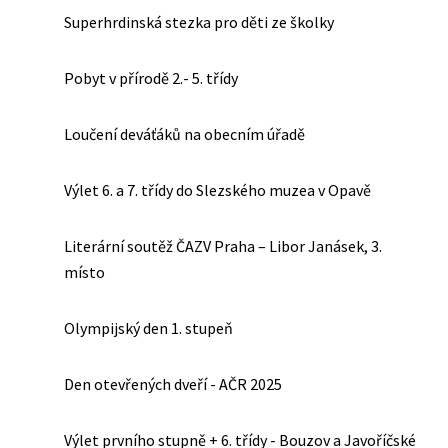
Superhrdinská stezka pro děti ze školky
Pobyt v přírodě 2.- 5. třídy
Loučení deváťáků na obecním úřadě
Výlet 6. a 7. třídy do Slezského muzea v Opavě
Literární soutěž ČAZV Praha – Libor Janásek, 3.
místo
Olympijský den 1. stupeň
Den otevřených dveří - AČR 2025
Výlet prvního stupně + 6. třídy - Bouzov a Javoříčské