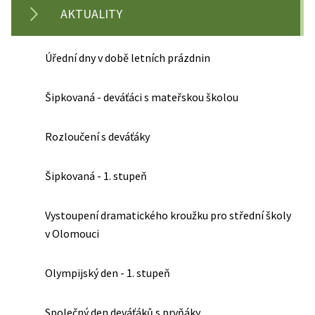
AKTUALITY
Úřední dny v době letních prázdnin
Šipkovaná - deváťáci s mateřskou školou
Rozloučení s deváťáky
Šipkovaná - 1. stupeň
Vystoupení dramatického kroužku pro střední školy
v Olomouci
Olympijský den - 1. stupeň
Společný den deváťáků s prvňáky