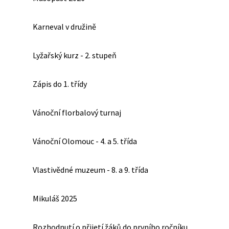
Karneval v družině
Lyžařský kurz - 2. stupeň
Zápis do 1. třídy
Vánoční florbalový turnaj
Vánoční Olomouc - 4. a 5. třída
Vlastivědné muzeum - 8. a 9. třída
Mikuláš 2025
Rozhodnutí o přijetí žáků do prvního ročníku