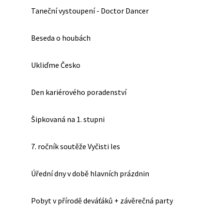
Taneční vystoupení - Doctor Dancer
Beseda o houbách
Ukliďme Česko
Den kariérového poradenství
Šipkovaná na 1. stupni
7. ročník soutěže Vyčisti les
Úřední dny v době hlavních prázdnin
Pobyt v přírodě deváťáků + závěrečná party