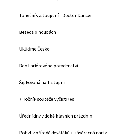
Taneční vystoupení - Doctor Dancer
Beseda o houbách
Ukliďme Česko
Den kariérového poradenství
Šipkovaná na 1. stupni
7. ročník soutěže Vyčisti les
Úřední dny v době hlavních prázdnin
Pobyt v přírodě deváťáků + závěrečná party