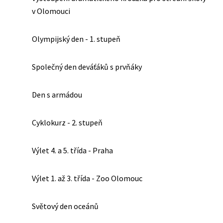
v Olomouci
Olympijský den - 1. stupeň
Společný den deváťáků s prvňáky
Den s armádou
Cyklokurz - 2. stupeň
Výlet 4. a 5. třída - Praha
Výlet 1. až 3. třída - Zoo Olomouc
Světový den oceánů