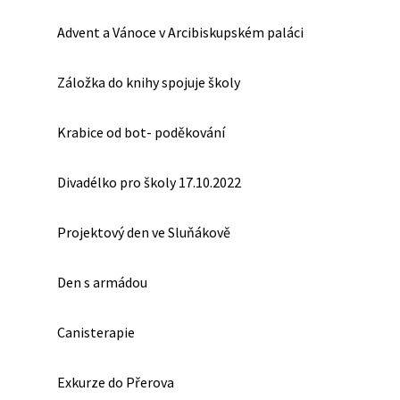
Advent a Vánoce v Arcibiskupském paláci
Záložka do knihy spojuje školy
Krabice od bot- poděkování
Divadélko pro školy 17.10.2022
Projektový den ve Sluňákově
Den s armádou
Canisterapie
Exkurze do Přerova