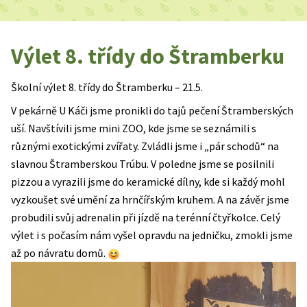
Výlet 8. třídy do Štramberku
Školní výlet 8. třídy do Štramberku – 21.5.
V pekárně U Káči jsme pronikli do tajů pečení Štramberských
uší. Navštívili jsme mini ZOO, kde jsme se seznámili s
různými exotickými zvířaty. Zvládli jsme i „pár schodů“ na
slavnou Štramberskou Trúbu. V poledne jsme se posilnili
pizzou a vyrazili jsme do keramické dílny, kde si každý mohl
vyzkoušet své umění za hrnčířským kruhem. A na závěr jsme
probudili svůj adrenalin při jízdě na terénní čtyřkolce. Celý
výlet i s počasím nám vyšel opravdu na jedničku, zmokli jsme
až po návratu domů.