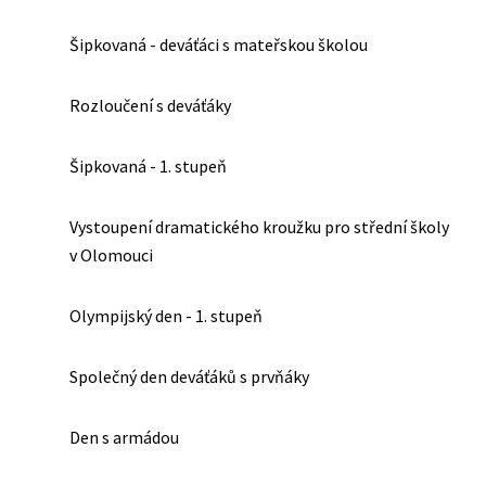
Šipkovaná - deváťáci s mateřskou školou
Rozloučení s deváťáky
Šipkovaná - 1. stupeň
Vystoupení dramatického kroužku pro střední školy
v Olomouci
Olympijský den - 1. stupeň
Společný den deváťáků s prvňáky
Den s armádou