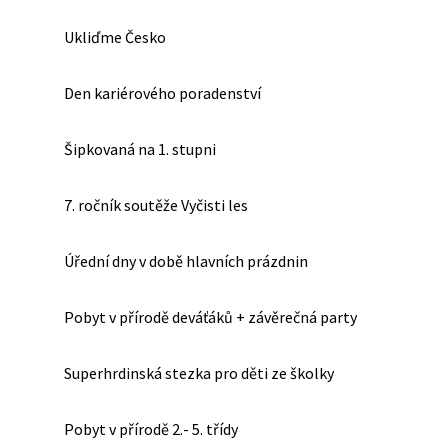
Ukliďme Česko
Den kariérového poradenství
Šipkovaná na 1. stupni
7. ročník soutěže Vyčisti les
Úřední dny v době hlavních prázdnin
Pobyt v přírodě deváťáků + závěrečná party
Superhrdinská stezka pro děti ze školky
Pobyt v přírodě 2.- 5. třídy