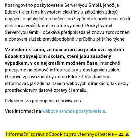
hostingového poskytovatele Server4you GmbH, jehož je
Edookit klientem, k vyhoření elektřiny u záložních zdrojů
napájení a následnému hašení, což způsobilo poškození části
elektrorozvodů, které je nutné vyměnit. Poskytovatel
Server4you GmbH očekává předpokládané znovu zprovoznění
a obnovení služeb pravděpodobně v průběhu příštího týdne.
Vzhledem k tomu, že naší prioritou je obnovit systém
Edookit zbývajícím školám, které jsou zasaženy
výpadkem, v co nejkratším možném čase
, intenzivně
pracujeme na obnově infrastruktury z dostupných záloh.
O znovu zprovoznění systému Edookit Vás budeme
informovat, jak zde na našich webových stránkách, tak školy
prostřednictvím datové zprávy či emailu.
Děkujeme za pochopení a shovívavost.
Více informací na
webové stránce poskytovatele
.
Informační zpráva z Edookitu pro všechny uživatele –
21. 3.