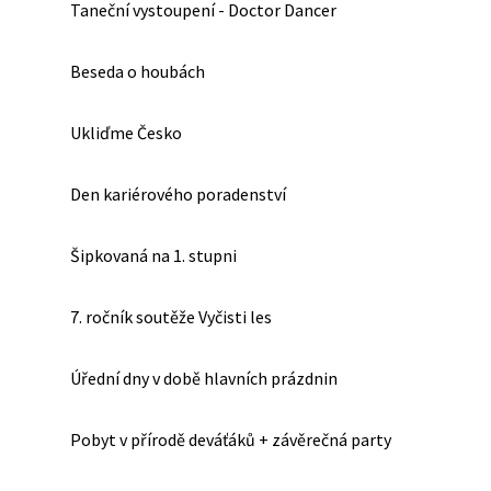
Taneční vystoupení - Doctor Dancer
Beseda o houbách
Ukliďme Česko
Den kariérového poradenství
Šipkovaná na 1. stupni
7. ročník soutěže Vyčisti les
Úřední dny v době hlavních prázdnin
Pobyt v přírodě deváťáků + závěrečná party