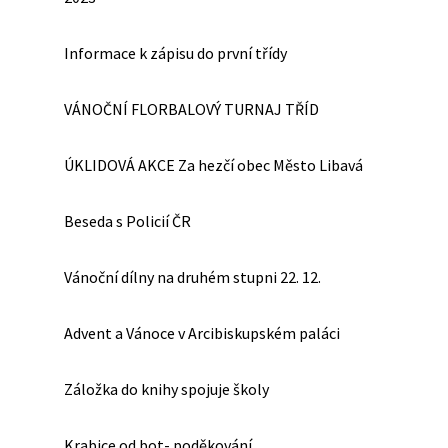
Informace k zápisu do první třídy
VÁNOČNÍ FLORBALOVÝ TURNAJ TŘÍD
ÚKLIDOVÁ AKCE Za hezčí obec Město Libavá
Beseda s Policií ČR
Vánoční dílny na druhém stupni 22. 12.
Advent a Vánoce v Arcibiskupském paláci
Záložka do knihy spojuje školy
Krabice od bot- poděkování