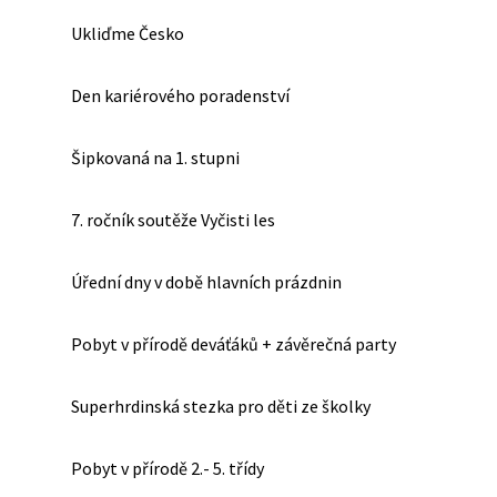
Ukliďme Česko
Den kariérového poradenství
Šipkovaná na 1. stupni
7. ročník soutěže Vyčisti les
Úřední dny v době hlavních prázdnin
Pobyt v přírodě deváťáků + závěrečná party
Superhrdinská stezka pro děti ze školky
Pobyt v přírodě 2.- 5. třídy