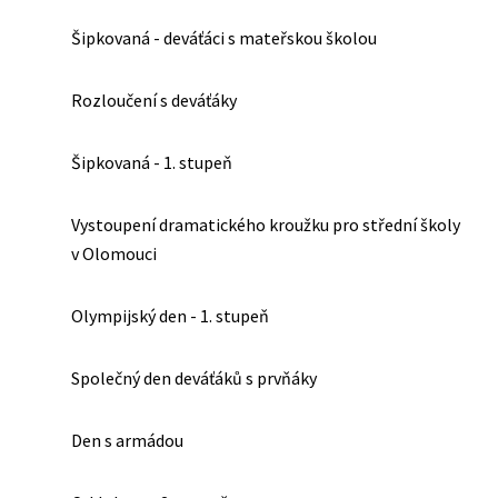
Šipkovaná - deváťáci s mateřskou školou
Rozloučení s deváťáky
Šipkovaná - 1. stupeň
Vystoupení dramatického kroužku pro střední školy
v Olomouci
Olympijský den - 1. stupeň
Společný den deváťáků s prvňáky
Den s armádou