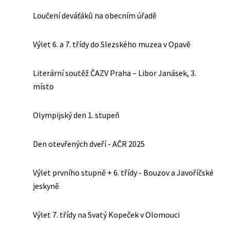
Loučení deváťáků na obecním úřadě
Výlet 6. a 7. třídy do Slezského muzea v Opavě
Literární soutěž ČAZV Praha – Libor Janásek, 3.
místo
Olympijský den 1. stupeň
Den otevřených dveří - AČR 2025
Výlet prvního stupně + 6. třídy - Bouzov a Javoříčské
jeskyně
Výlet 7. třídy na Svatý Kopeček v Olomouci