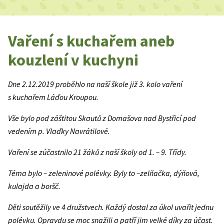
Vaření s kuchařem aneb
kouzlení v kuchyni
Dne 2.12.2019 proběhlo na naší škole již 3. kolo vaření
s kuchařem Láďou Kroupou.
Vše bylo pod záštitou Skautů z Domašova nad Bystřicí pod
vedením p. Vlaďky Navrátilové.
Vaření se zúčastnilo 21 žáků z naší školy od 1. – 9. Třídy.
Téma bylo – zeleninové polévky. Byly to –zelňačka, dýňová,
kulajda a boršč.
Děti soutěžily ve 4 družstvech. Každý dostal za úkol uvařit jednu
polévku. Opravdu se moc snažili a patří jim velké díky za účast.