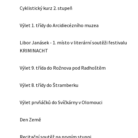
Cyklistický kurz 2. stupeň
Výlet 1. třídy do Arcidiecézního muzea
Libor Janásek - 1. místo v literární soutěži festivalu
KRIMINACHT
Výlet 9. třída do Rožnova pod Radhoštěm
Výlet 8. třídy do Štramberku
Výlet prvňáčků do Svíčkárny v Olomouci
Den Země
Recitační soutěž na prvním stupni