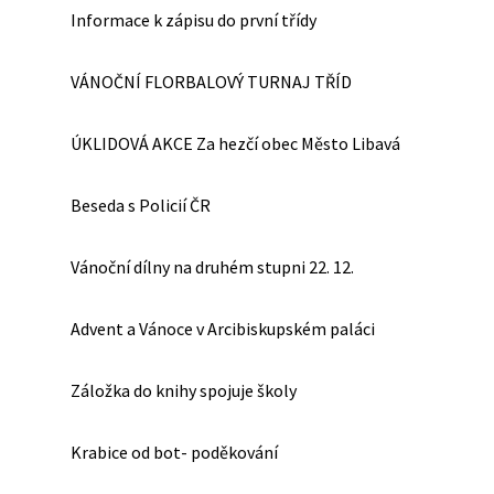
Informace k zápisu do první třídy
VÁNOČNÍ FLORBALOVÝ TURNAJ TŘÍD
ÚKLIDOVÁ AKCE Za hezčí obec Město Libavá
Beseda s Policií ČR
Vánoční dílny na druhém stupni 22. 12.
Advent a Vánoce v Arcibiskupském paláci
Záložka do knihy spojuje školy
Krabice od bot- poděkování