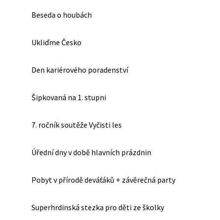
Beseda o houbách
Ukliďme Česko
Den kariérového poradenství
Šipkovaná na 1. stupni
7. ročník soutěže Vyčisti les
Úřední dny v době hlavních prázdnin
Pobyt v přírodě deváťáků + závěrečná party
Superhrdinská stezka pro děti ze školky